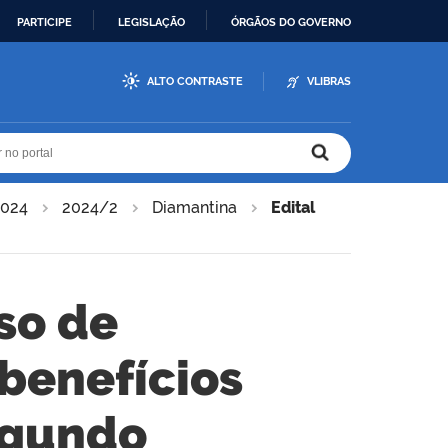
PARTICIPE
LEGISLAÇÃO
ÓRGÃOS DO GOVERNO
ALTO CONTRASTE
VLIBRAS
r no portal
r no portal
2024
2024/2
Diamantina
Edital
so de
 benefícios
egundo