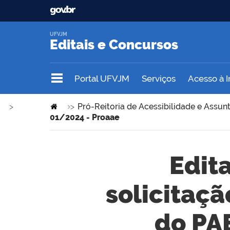
UFVJM
Editais e Concursos
Portal UFVJM
Serviços
Acesso à 
>
>
Pró-Reitoria de Acessibilidade e Assun
01/2024 - Proaae
Edit
solicitaçã
do PA