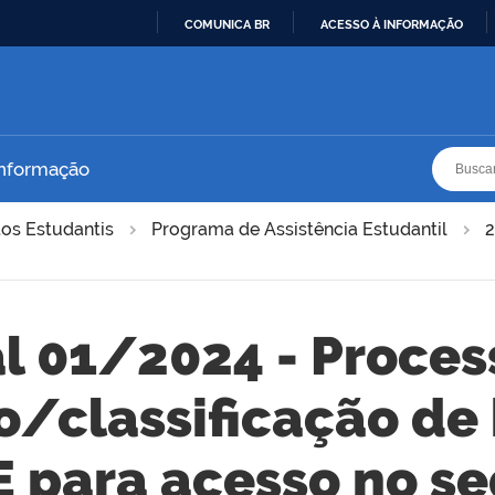
COMUNICA BR
ACESSO À INFORMAÇÃO
IR
PARA
O
CONTEÚDO
Busca
Busca
Informação
tos Estudantis
Programa de Assistência Estudantil
al 01/2024 - Proces
o/classificação de
E para acesso no s