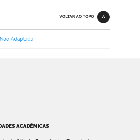
VOLTAR AO TOPO
 Não Adaptada
.
DADES ACADÊMICAS