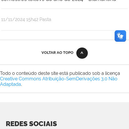
publicado
11/11/2024
15h42
Pasta
VOLTAR AO TOPO
Todo o conteúdo deste site está publicado sob a licença
Creative Commons Atribuição-SemDerivações 3.0 Não
Adaptada
.
REDES SOCIAIS