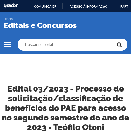
COMUNICA BR
ACESSO À INFORMAÇÃO
PARTI
IR
UFVJM
PARA
Editais e Concursos
O
CONTEÚDO
Buscar no portal
Buscar no portal
Edital 03/2023 - Processo de
solicitação/classificação de
benefícios do PAE para acesso
no segundo semestre do ano de
2023 - Teófilo Otoni