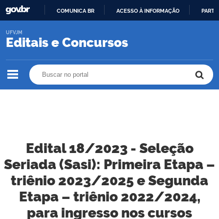
COMUNICA BR
ACESSO À INFORMAÇÃO
PARTI
IR
UFVJM
PARA
Editais e Concursos
O
CONTEÚDO
Buscar no portal
Buscar no portal
Edital 18/2023 - Seleção
Seriada (Sasi): Primeira Etapa –
triênio 2023/2025 e Segunda
Etapa – triênio 2022/2024,
para ingresso nos cursos