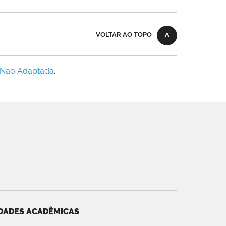
VOLTAR AO TOPO
 Não Adaptada
.
DADES ACADÊMICAS