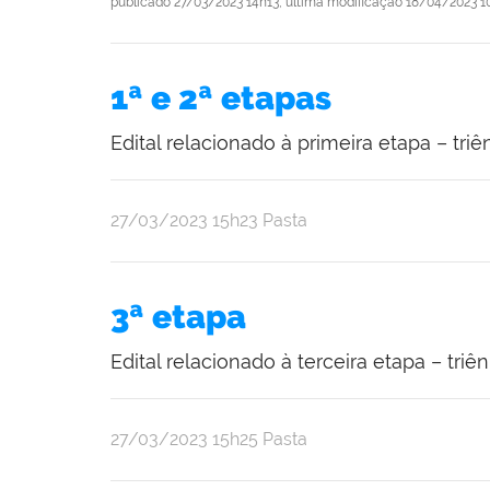
publicado
27/03/2023 14h13,
última modificação
18/04/2023 1
1ª e 2ª etapas
Edital relacionado à primeira etapa – tr
publicado
27/03/2023
15h23
Pasta
3ª etapa
Edital relacionado à terceira etapa – triê
publicado
27/03/2023
15h25
Pasta