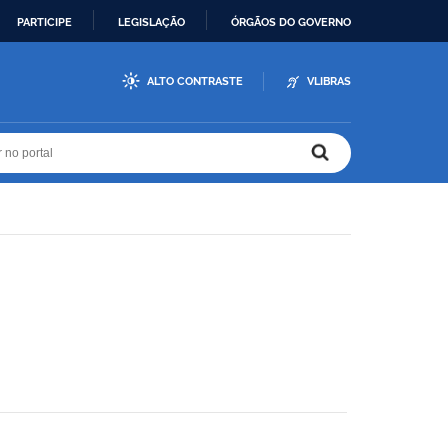
PARTICIPE
LEGISLAÇÃO
ÓRGÃOS DO GOVERNO
ALTO CONTRASTE
VLIBRAS
r no portal
r no portal