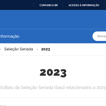
COMUNICA BR
ACESSO À INFORMAÇÃO
IR
PARA
O
CONTEÚDO
Busca
Busca
Informação
Seleção Seriada
2023
2023
Editais da Seleção Seriada (Sasi) relacionados a 2023