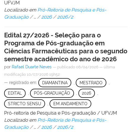
UFVJM
Localizado em
Pró-Reitoria de Pesquisa e Pós-
Graduação
/
…
/
2026
/
2026/2
Edital 27/2026 - Seleção para o
Programa de Pós-graduação em
Ciências Farmacêuticas para o segundo
semestre acadêmico do ano de 2026
por
Rafael Duarte Neves
—
publicado
06/04/2026
—
última
modificação
10/07/2026 19h52
— registrado em:
DIAMANTINA
,
MESTRADO
,
EDITAL
,
PÓS-GRADUAÇÃO
,
2026
,
STRICTO SENSU
,
EM ANDAMENTO
Pró-reitoria de Pesquisa e Pós-graduação / UFVJM
Localizado em
Pró-Reitoria de Pesquisa e Pós-
Graduação
/
…
/
2026
/
2026/2