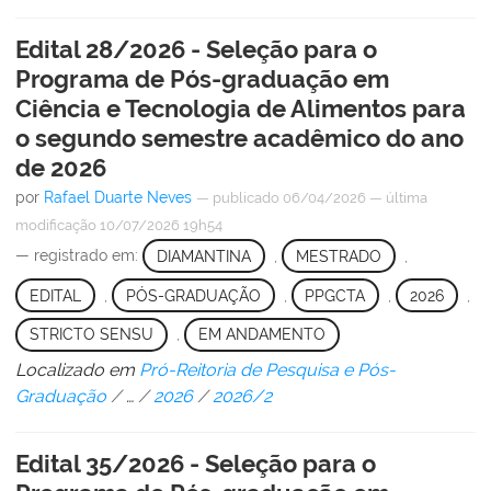
Edital 28/2026 - Seleção para o
Programa de Pós-graduação em
Ciência e Tecnologia de Alimentos para
o segundo semestre acadêmico do ano
de 2026
por
Rafael Duarte Neves
—
publicado
06/04/2026
—
última
modificação
10/07/2026 19h54
— registrado em:
DIAMANTINA
,
MESTRADO
,
EDITAL
,
PÓS-GRADUAÇÃO
,
PPGCTA
,
2026
,
STRICTO SENSU
,
EM ANDAMENTO
Localizado em
Pró-Reitoria de Pesquisa e Pós-
Graduação
/
…
/
2026
/
2026/2
Edital 35/2026 - Seleção para o