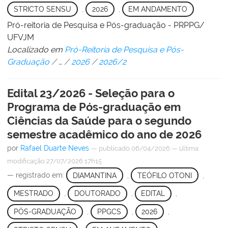
STRICTO SENSU
,
2026
,
EM ANDAMENTO
Pró-reitoria de Pesquisa e Pós-graduação - PRPPG/
UFVJM
Localizado em
Pró-Reitoria de Pesquisa e Pós-
Graduação
/
…
/
2026
/
2026/2
Edital 23/2026 - Seleção para o
Programa de Pós-graduação em
Ciências da Saúde para o segundo
semestre acadêmico do ano de 2026
por
Rafael Duarte Neves
—
publicado
06/04/2026
—
última
modificação
27/07/2026 17h15
— registrado em:
DIAMANTINA
,
TEÓFILO OTONI
,
MESTRADO
,
DOUTORADO
,
EDITAL
,
PÓS-GRADUAÇÃO
,
PPGCS
,
2026
,