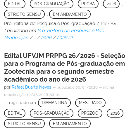
EDITAL
,
PÓS-GRADUAÇÃO
,
PPGBA
,
2026
,
STRICTO SENSU
,
EM ANDAMENTO
Pró-reitoria de Pesquisa e Pós-graduação / PRPPG
Localizado em
Pró-Reitoria de Pesquisa e Pós-
Graduação
/
…
/
2026
/
2026/2
Edital UFVJM PRPPG 26/2026 - Seleção
para o Programa de Pós-graduação em
Zootecnia para o segundo semestre
acadêmico do ano de 2026
por
Rafael Duarte Neves
—
publicado
06/04/2026
—
última
modificação
10/07/2026 20h01
— registrado em:
DIAMANTINA
,
MESTRADO
,
EDITAL
,
PÓS-GRADUAÇÃO
,
PPGZOO
,
2026
,
STRICTO SENSU
,
EM ANDAMENTO