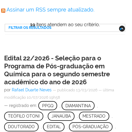
Assinar um RSS sempre atualizado.
19
itens atendem ao seu critério.
FILTRAR OS RESULTADOS
Edital 22/2026 - Seleção para o
Programa de Pós-graduação em
Química para o segundo semestre
acadêmico do ano de 2026
por
Rafael Duarte Neves
—
publicado
13/03/2026
—
última
modificação
10/07/2026 19h58
— registrado em:
PPGQ
,
DIAMANTINA
,
TEÓFILO OTONI
,
JANAÚBA
,
MESTRADO
,
DOUTORADO
,
EDITAL
,
PÓS-GRADUAÇÃO
,