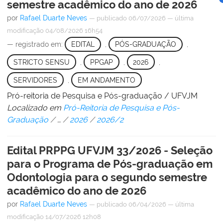
semestre acadêmico do ano de 2026
por
Rafael Duarte Neves
—
publicado
06/07/2026
—
última
modificação
04/08/2026 16h54
— registrado em:
EDITAL
,
PÓS-GRADUAÇÃO
,
STRICTO SENSU
,
PPGAP
,
2026
,
SERVIDORES
,
EM ANDAMENTO
Pró-reitoria de Pesquisa e Pós-graduação / UFVJM
Localizado em
Pró-Reitoria de Pesquisa e Pós-
Graduação
/
…
/
2026
/
2026/2
Edital PRPPG UFVJM 33/2026 - Seleção
para o Programa de Pós-graduação em
Odontologia para o segundo semestre
acadêmico do ano de 2026
por
Rafael Duarte Neves
—
publicado
06/04/2026
—
última
modificação
14/07/2026 12h08