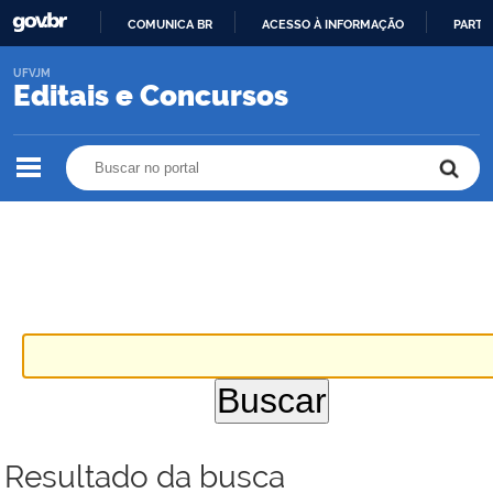
COMUNICA BR
ACESSO À INFORMAÇÃO
PARTI
IR
UFVJM
PARA
Editais e Concursos
O
CONTEÚDO
Buscar no portal
Buscar no portal
Resultado da busca