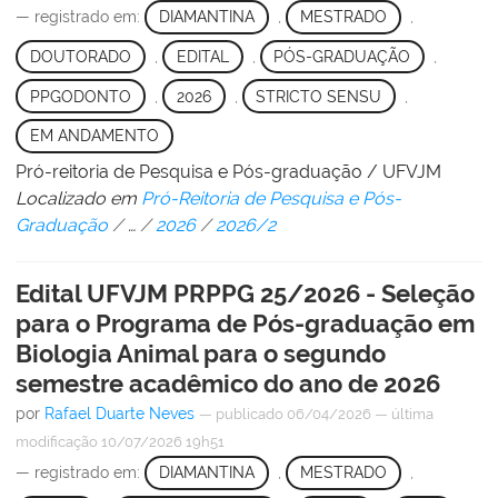
— registrado em:
DIAMANTINA
,
MESTRADO
,
DOUTORADO
,
EDITAL
,
PÓS-GRADUAÇÃO
,
PPGODONTO
,
2026
,
STRICTO SENSU
,
EM ANDAMENTO
Pró-reitoria de Pesquisa e Pós-graduação / UFVJM
Localizado em
Pró-Reitoria de Pesquisa e Pós-
Graduação
/
…
/
2026
/
2026/2
Edital UFVJM PRPPG 25/2026 - Seleção
para o Programa de Pós-graduação em
Biologia Animal para o segundo
semestre acadêmico do ano de 2026
por
Rafael Duarte Neves
—
publicado
06/04/2026
—
última
modificação
10/07/2026 19h51
— registrado em:
DIAMANTINA
,
MESTRADO
,