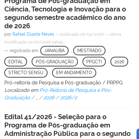
Programa de Pós-graduação em
Ciência, Tecnologia e Inovação para o
segundo semestre acadêmico do ano
de 2026
por
Rafael Duarte Neves
—
publicado
06/04/2026
—
última
modificação
10/07/2026 19h55
— registrado em:
JANAÚBA
,
MESTRADO
,
EDITAL
,
PÓS-GRADUAÇÃO
,
PPGCTI
,
2026
,
STRICTO SENSU
,
EM ANDAMENTO
Pró-reitoria de Pesquisa e Pós-graduação / PRPPG
Localizado em
Pró-Reitoria de Pesquisa e Pós-
Graduação
/
…
/
2026
/
2026/2
Edital 41/2026 - Seleção para o
Programa de Pós-graduação em
Administração Pública para o segundo