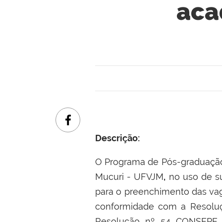
aca
Descrição:
O Programa de Pós-graduaç
Mucuri - UFVJM
,
no uso de su
para o preenchimento das va
conformidade com a Resolu
Resolução nº 54 CONSEPE d