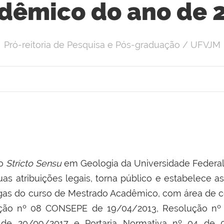
dêmico do ano de 
Pró-reitoria de Pesquisa e Pós-graduação / UFVJM
ão
Stricto Sensu
em Geologia
da Universidade Federal
as atribuições legais, torna público e estabelece a
gas do curso de Mestrado Acadêmico,
com área de c
ção nº 08 CONSEPE de 19/04/2013, Resolução nº
e 20/09/2017 e Portaria Normativa nº 04 de 0