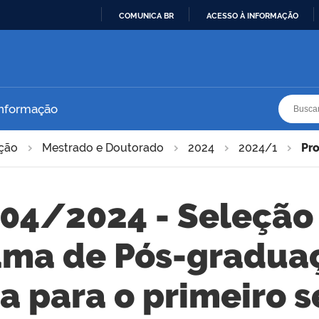
COMUNICA BR
ACESSO À INFORMAÇÃO
IR
PARA
O
CONTEÚDO
Busca
Busca
Informação
ação
Mestrado e Doutorado
2024
2024/1
Pr
 04/2024 - Seleção
ama de Pós-gradua
a para o primeiro 