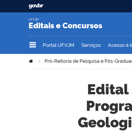
UFVJM
Editais e Concursos
Portal UFVJM
Serviços
Acesso à 
Pró-Reitoria de Pesquisa e Pós-Gradu
Edital
Progr
Geologi