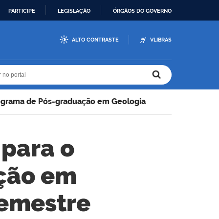
PARTICIPE
LEGISLAÇÃO
ÓRGÃOS DO GOVERNO
ALTO CONTRASTE
VLIBRAS
r no portal
r no portal
ograma de Pós-graduação em Geologia
 para o
ção em
semestre