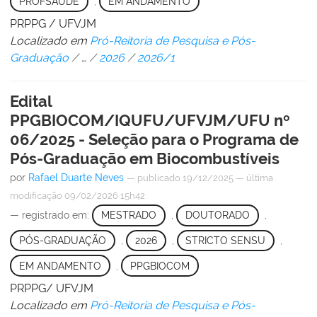
PROFSAÚDE
,
EM ANDAMENTO
PRPPG / UFVJM
Localizado em
Pró-Reitoria de Pesquisa e Pós-
Graduação
/
…
/
2026
/
2026/1
Edital
PPGBIOCOM/IQUFU/UFVJM/UFU nº
06/2025 - Seleção para o Programa de
Pós-Graduação em Biocombustíveis
por
Rafael Duarte Neves
—
publicado
19/12/2025
—
última
modificação
09/02/2026 15h42
— registrado em:
MESTRADO
,
DOUTORADO
,
PÓS-GRADUAÇÃO
,
2026
,
STRICTO SENSU
,
EM ANDAMENTO
,
PPGBIOCOM
PRPPG/ UFVJM
Localizado em
Pró-Reitoria de Pesquisa e Pós-