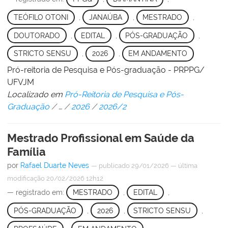
TEÓFILO OTONI
,
JANAÚBA
,
MESTRADO
,
DOUTORADO
,
EDITAL
,
PÓS-GRADUAÇÃO
,
STRICTO SENSU
,
2026
,
EM ANDAMENTO
Pró-reitoria de Pesquisa e Pós-graduação - PRPPG/
UFVJM
Localizado em
Pró-Reitoria de Pesquisa e Pós-
Graduação
/
…
/
2026
/
2026/2
Mestrado Profissional em Saúde da
Família
por
Rafael Duarte Neves
—
publicado
29/01/2026
—
última
modificação
20/02/2026 12h12
— registrado em:
MESTRADO
,
EDITAL
,
PÓS-GRADUAÇÃO
,
2026
,
STRICTO SENSU
,