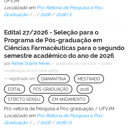
UFVJM
Localizado em
Pró-Reitoria de Pesquisa e Pós-
Graduação
/
…
/
2026
/
2026/2
Edital 27/2026 - Seleção para o
Programa de Pós-graduação em
Ciências Farmacêuticas para o segundo
semestre acadêmico do ano de 2026
por
Rafael Duarte Neves
—
publicado
06/04/2026
—
última
modificação
10/07/2026 19h52
— registrado em:
DIAMANTINA
,
MESTRADO
,
EDITAL
,
PÓS-GRADUAÇÃO
,
2026
,
STRICTO SENSU
,
EM ANDAMENTO
Pró-reitoria de Pesquisa e Pós-graduação / UFVJM
Localizado em
Pró-Reitoria de Pesquisa e Pós-
Graduação
/
…
/
2026
/
2026/2