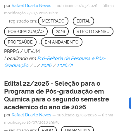
por
Rafael Duarte Neves
—
publicado
20/03/2026
—
última
modificação
27/07/2026 12h01
— registrado em:
MESTRADO
,
EDITAL
,
PÓS-GRADUAÇÃO
,
2026
,
STRICTO SENSU
,
PROFSAÚDE
,
EM ANDAMENTO
PRPPG / UFVJM
Localizado em
Pró-Reitoria de Pesquisa e Pós-
Graduação
/
…
/
2026
/
2026/2
Edital 22/2026 - Seleção para o
Programa de Pós-graduação em
Química para o segundo semestre
acadêmico do ano de 2026
por
Rafael Duarte Neves
—
publicado
13/03/2026
—
última
modificação
10/07/2026 19h58
— registrado em:
PPGQ
,
DIAMANTINA
,