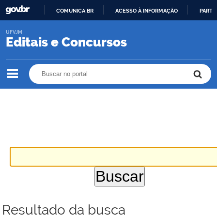
COMUNICA BR
ACESSO À INFORMAÇÃO
PARTI
IR
UFVJM
PARA
Editais e Concursos
O
CONTEÚDO
Buscar no portal
Buscar no portal
Resultado da busca