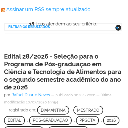
Assinar um RSS sempre atualizado.
18
itens atendem ao seu critério.
FILTRAR OS RESULTADOS
Edital 28/2026 - Seleção para o
Programa de Pós-graduação em
Ciência e Tecnologia de Alimentos para
o segundo semestre acadêmico do ano
de 2026
por
Rafael Duarte Neves
—
publicado
06/04/2026
—
última
modificação
10/07/2026 19h54
— registrado em:
DIAMANTINA
,
MESTRADO
,
EDITAL
,
PÓS-GRADUAÇÃO
,
PPGCTA
,
2026
,