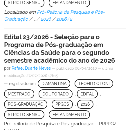
STRICTO SENSU
,
EM ANDAMENTO
Localizado em
Pró-Reitoria de Pesquisa e Pós-
Graduação
/
…
/
2026
/
2026/2
Edital 23/2026 - Seleção para o
Programa de Pós-graduação em
Ciências da Saúde para o segundo
semestre acadêmico do ano de 2026
por
Rafael Duarte Neves
—
publicado
06/04/2026
—
última
modificação
27/07/2026 17h15
— registrado em:
DIAMANTINA
,
TEÓFILO OTONI
,
MESTRADO
,
DOUTORADO
,
EDITAL
,
PÓS-GRADUAÇÃO
,
PPGCS
,
2026
,
STRICTO SENSU
,
EM ANDAMENTO
Pró-reitoria de Pesquisa e Pós-graduação - PRPPG/