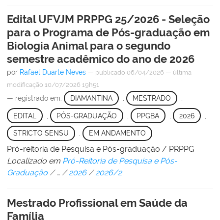
Edital UFVJM PRPPG 25/2026 - Seleção
para o Programa de Pós-graduação em
Biologia Animal para o segundo
semestre acadêmico do ano de 2026
por
Rafael Duarte Neves
—
publicado
06/04/2026
—
última
modificação
10/07/2026 19h51
— registrado em:
DIAMANTINA
,
MESTRADO
,
EDITAL
,
PÓS-GRADUAÇÃO
,
PPGBA
,
2026
,
STRICTO SENSU
,
EM ANDAMENTO
Pró-reitoria de Pesquisa e Pós-graduação / PRPPG
Localizado em
Pró-Reitoria de Pesquisa e Pós-
Graduação
/
…
/
2026
/
2026/2
Mestrado Profissional em Saúde da
Família