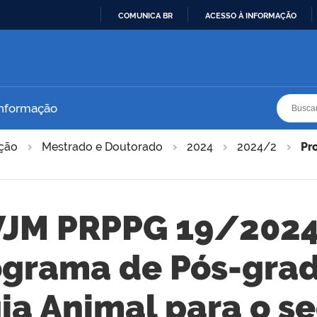
COMUNICA BR
ACESSO À INFORMAÇÃO
IR
PARA
O
CONTEÚDO
Busca
Busca
Informação
ação
Mestrado e Doutorado
2024
2024/2
Pr
VJM PRPPG 19/2024
rograma de Pós-gra
ia Animal para o 