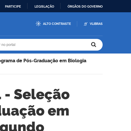
PARTICIPE
LEGISLAÇÃO
ÓRGÃOS DO GOVERNO
ALTO CONTRASTE
VLIBRAS
r no portal
r no portal
ograma de Pós-Graduação em Biologia
 - Seleção
duação em
segundo