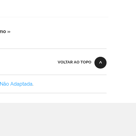
mo »
VOLTAR AO TOPO
 Não Adaptada
.