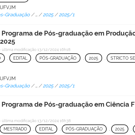
/ UFVJM
Pós-Graduação
/
…
/
2025
/
2025/1
 o Programa de Pós-graduação em Produção 
 2025
—
última modificação
13/12/2024 16h18
O
,
EDITAL
,
PÓS-GRADUAÇÃO
,
2025
,
STRICTO S
/ UFVJM
Pós-Graduação
/
…
/
2025
/
2025/1
o Programa de Pós-graduação em Ciência Fl
—
última modificação
13/12/2024 16h38
MESTRADO
,
EDITAL
,
PÓS-GRADUAÇÃO
,
2025
,