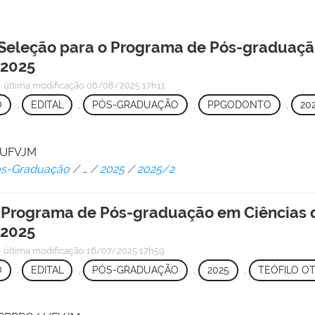
 Seleção para o Programa de Pós-graduaç
 2025
—
última modificação
06/08/2025 17h11
O
,
EDITAL
,
PÓS-GRADUAÇÃO
,
PPGODONTO
,
20
/ UFVJM
Pós-Graduação
/
…
/
2025
/
2025/2
 o Programa de Pós-graduação em Ciências
 2025
—
última modificação
16/07/2025 17h59
O
,
EDITAL
,
PÓS-GRADUAÇÃO
,
2025
,
TEÓFILO O