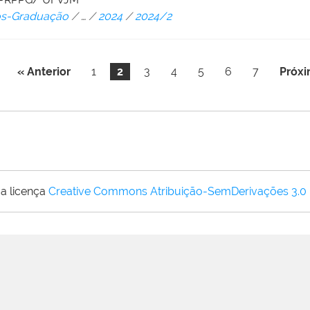
Pós-Graduação
/
…
/
2024
/
2024/2
« Anterior
1
2
3
4
5
6
7
Próxi
a licença
Creative Commons Atribuição-SemDerivações 3.0