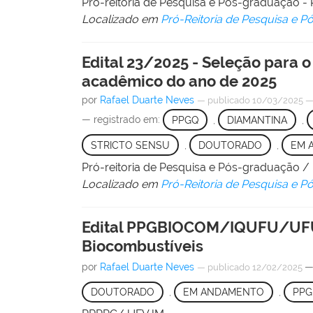
Pró-reitoria de Pesquisa e Pós-graduação
Localizado em
Pró-Reitoria de Pesquisa e 
Edital 23/2025 - Seleção para
acadêmico do ano de 2025
por
Rafael Duarte Neves
—
publicado
10/03/2025
— registrado em:
PPGQ
,
DIAMANTINA
,
STRICTO SENSU
,
DOUTORADO
,
EM 
Pró-reitoria de Pesquisa e Pós-graduação 
Localizado em
Pró-Reitoria de Pesquisa e 
Edital PPGBIOCOM/IQUFU/UFU-
Biocombustíveis
por
Rafael Duarte Neves
—
—
publicado
12/02/2025
DOUTORADO
,
EM ANDAMENTO
,
PPG