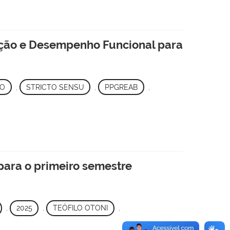
ação e Desempenho Funcional para
O
,
STRICTO SENSU
,
PPGREAB
,
para o primeiro semestre
,
2025
,
TEÓFILO OTONI
,