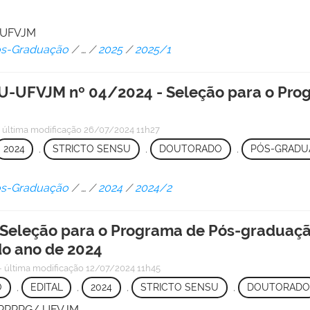
/ UFVJM
Pós-Graduação
/
…
/
2025
/
2025/1
UFVJM nº 04/2024 - Seleção para o Pro
—
última modificação
26/07/2024 11h27
2024
,
STRICTO SENSU
,
DOUTORADO
,
PÓS-GRADU
Pós-Graduação
/
…
/
2024
/
2024/2
Seleção para o Programa de Pós-graduaçã
o ano de 2024
—
última modificação
12/07/2024 11h45
O
,
EDITAL
,
2024
,
STRICTO SENSU
,
DOUTORADO
 - PRPPG/ UFVJM