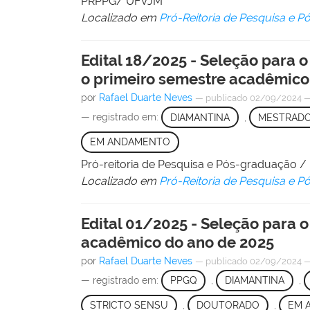
PRPPG/ UFVJM
Localizado em
Pró-Reitoria de Pesquisa e 
Edital 18/2025 - Seleção para
o primeiro semestre acadêmico
por
Rafael Duarte Neves
—
publicado
02/09/2024
— registrado em:
DIAMANTINA
,
MESTRAD
EM ANDAMENTO
Pró-reitoria de Pesquisa e Pós-graduação 
Localizado em
Pró-Reitoria de Pesquisa e 
Edital 01/2025 - Seleção para
acadêmico do ano de 2025
por
Rafael Duarte Neves
—
publicado
02/09/2024
— registrado em:
PPGQ
,
DIAMANTINA
,
STRICTO SENSU
,
DOUTORADO
,
EM 