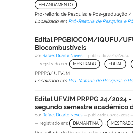
EM ANDAMENTO
Pró-reitoria de Pesquisa e Pós-graduação 
Localizado em
Pró-Reitoria de Pesquisa e 
Edital PPGBIOCOM/IQUFU/UFU-
Biocombustíveis
por
Rafael Duarte Neves
—
publicado
22/07/2024
— registrado em:
MESTRADO
,
EDITAL
,
PRPPG/ UFVJM
Localizado em
Pró-Reitoria de Pesquisa e 
Edital UFVJM PRPPG 24/2024 - 
segundo semestre acadêmico d
por
Rafael Duarte Neves
—
publicado
08/04/2024
— registrado em:
DIAMANTINA
,
MESTRAD
Pró-reitoria de Pesquisa e Pós-graduação