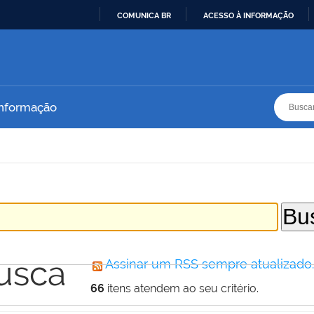
COMUNICA BR
ACESSO À INFORMAÇÃO
IR
PARA
O
CONTEÚDO
Busca
Busca
Informação
usca
Assinar um RSS sempre atualizado
66
itens atendem ao seu critério.