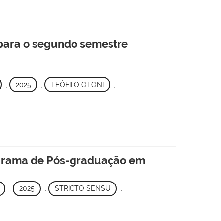
para o segundo semestre
,
2025
,
TEÓFILO OTONI
,
grama de Pós-graduação em
,
2025
,
STRICTO SENSU
,