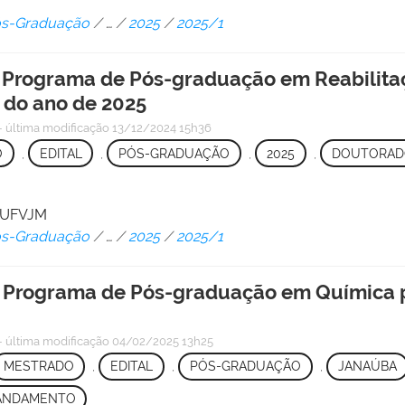
Pós-Graduação
/
…
/
2025
/
2025/1
 o Programa de Pós-graduação em Reabilit
 do ano de 2025
—
última modificação
13/12/2024 15h36
O
,
EDITAL
,
PÓS-GRADUAÇÃO
,
2025
,
DOUTORAD
/ UFVJM
Pós-Graduação
/
…
/
2025
/
2025/1
 o Programa de Pós-graduação em Química 
—
última modificação
04/02/2025 13h25
MESTRADO
,
EDITAL
,
PÓS-GRADUAÇÃO
,
JANAÚBA
ANDAMENTO