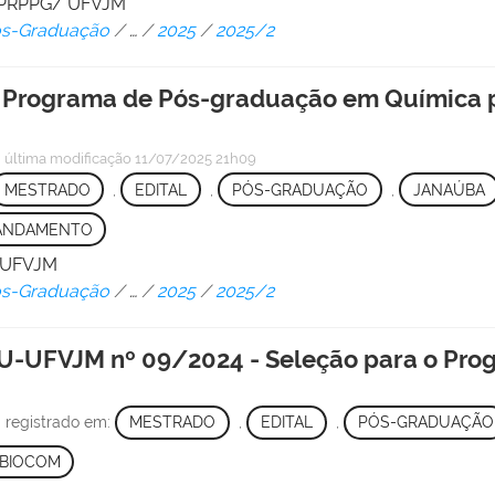
 - PRPPG/ UFVJM
Pós-Graduação
/
…
/
2025
/
2025/2
 o Programa de Pós-graduação em Química 
—
última modificação
11/07/2025 21h09
MESTRADO
,
EDITAL
,
PÓS-GRADUAÇÃO
,
JANAÚBA
ANDAMENTO
/ UFVJM
Pós-Graduação
/
…
/
2025
/
2025/2
UFVJM nº 09/2024 - Seleção para o Pro
 registrado em:
MESTRADO
,
EDITAL
,
PÓS-GRADUAÇÃO
BIOCOM