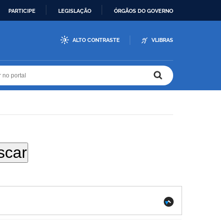
PARTICIPE
LEGISLAÇÃO
ÓRGÃOS DO GOVERNO
ALTO CONTRASTE
VLIBRAS
r no portal
r no portal
.