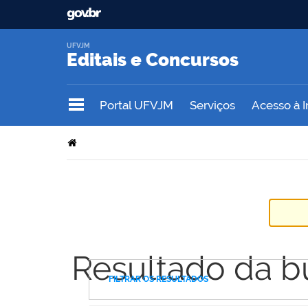
UFVJM
Editais e Concursos
Portal UFVJM
Serviços
Acesso à 
Resultado da b
FILTRAR OS RESULTADOS