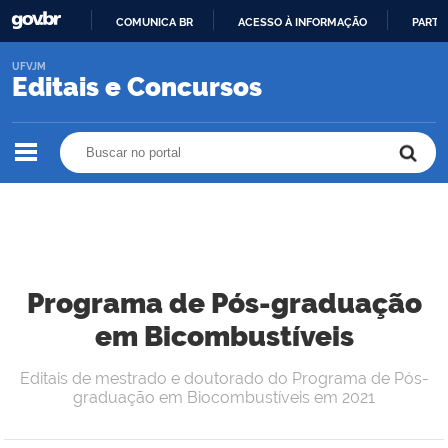
COMUNICA BR
ACESSO À INFORMAÇÃO
PARTI
IR
UFVJM
PARA
Editais e Concursos
O
CONTEÚDO
Buscar no portal
Buscar no portal
Programa de Pós-graduação
em Bicombustíveis
Editais de mestrado e doutorado do Programa de Pós-
graduação em Biocombustíveis em 2021