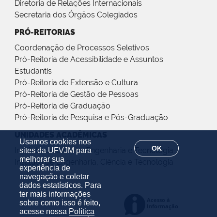
Diretoria de Relações Internacionais
Secretaria dos Órgãos Colegiados
PRÓ-REITORIAS
Coordenação de Processos Seletivos
Pró-Reitoria de Acessibilidade e Assuntos
Estudantis
Pró-Reitoria de Extensão e Cultura
Pró-Reitoria de Gestão de Pessoas
Pró-Reitoria de Graduação
Pró-Reitoria de Pesquisa e Pós-Graduação
UNIDADES ACADÊMICAS
Usamos cookies nos
OK
Instituto de Ciência, Engenharia e Tecnologia
sites da UFVJM para
melhorar sua
Instituto de Engenharia, Ciência e Tecnologia
experiência de
navegação e coletar
dados estatísticos. Para
ter mais informações
sobre como isso é feito,
acesse nossa
Política