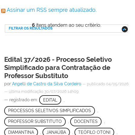
Assinar um RSS sempre atualizado.
6
itens atendem ao seu critério.
FILTRAR OS RESULTADOS
Edital 37/2026 - Processo Seletivo
Simplificado para Contratação de
Professor Substituto
por
Angelli de Castro da Silva Cordeiro
—
publicado
04/05/2026
—
última modificação
30/07/2026 14h09
— registrado em:
EDITAL
,
PROCESSOS SELETIVOS SIMPLIFICADOS
,
PROFESSOR SUBSTITUTO
,
DOCENTES
,
DIAMANTINA
,
JANAÚBA
,
TEÓFILO OTONI
,