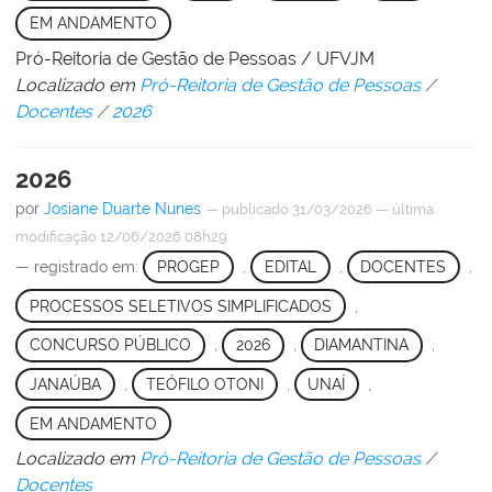
EM ANDAMENTO
Pró-Reitoria de Gestão de Pessoas / UFVJM
Localizado em
Pró-Reitoria de Gestão de Pessoas
/
Docentes
/
2026
2026
por
Josiane Duarte Nunes
—
publicado
31/03/2026
—
última
modificação
12/06/2026 08h29
— registrado em:
PROGEP
,
EDITAL
,
DOCENTES
,
PROCESSOS SELETIVOS SIMPLIFICADOS
,
CONCURSO PÚBLICO
,
2026
,
DIAMANTINA
,
JANAÚBA
,
TEÓFILO OTONI
,
UNAÍ
,
EM ANDAMENTO
Localizado em
Pró-Reitoria de Gestão de Pessoas
/
Docentes