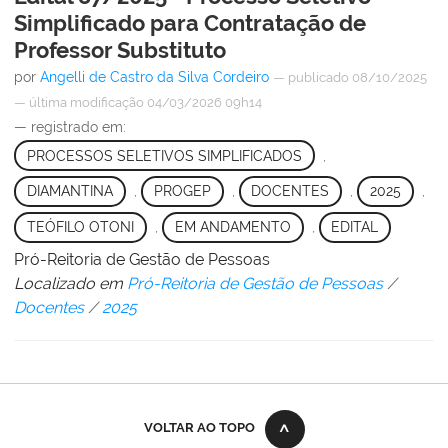
Simplificado para Contratação de
Professor Substituto
por
Angelli de Castro da Silva Cordeiro
—
publicado
08/10/2025
—
última modificação
04/03/2026 09h14
— registrado em:
PROCESSOS SELETIVOS SIMPLIFICADOS
,
DIAMANTINA
,
PROGEP
,
DOCENTES
,
2025
,
TEÓFILO OTONI
,
EM ANDAMENTO
,
EDITAL
Pró-Reitoria de Gestão de Pessoas
Localizado em
Pró-Reitoria de Gestão de Pessoas
/
Docentes
/
2025
VOLTAR AO TOPO