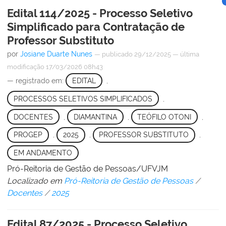
Edital 114/2025 - Processo Seletivo
Simplificado para Contratação de
Professor Substituto
por
Josiane Duarte Nunes
—
publicado
29/12/2025
—
última
modificação
17/03/2026 08h43
— registrado em:
EDITAL
,
PROCESSOS SELETIVOS SIMPLIFICADOS
,
DOCENTES
,
DIAMANTINA
,
TEÓFILO OTONI
,
PROGEP
,
2025
,
PROFESSOR SUBSTITUTO
,
EM ANDAMENTO
Pró-Reitoria de Gestão de Pessoas/UFVJM
Localizado em
Pró-Reitoria de Gestão de Pessoas
/
Docentes
/
2025
Edital 87/2025 - Processo Seletivo