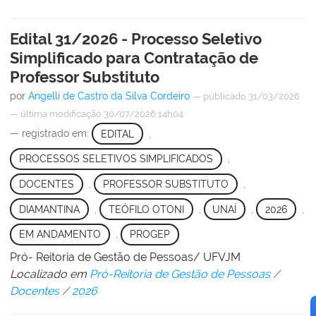
Edital 31/2026 - Processo Seletivo
Simplificado para Contratação de
Professor Substituto
por
Angelli de Castro da Silva Cordeiro
—
publicado
31/03/2026
—
última modificação
30/07/2026 14h04
— registrado em:
EDITAL
,
PROCESSOS SELETIVOS SIMPLIFICADOS
,
DOCENTES
,
PROFESSOR SUBSTITUTO
,
DIAMANTINA
,
TEÓFILO OTONI
,
UNAÍ
,
2026
,
EM ANDAMENTO
,
PROGEP
Pró- Reitoria de Gestão de Pessoas/ UFVJM
Localizado em
Pró-Reitoria de Gestão de Pessoas
/
Docentes
/
2026