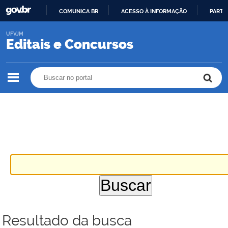
COMUNICA BR
ACESSO À INFORMAÇÃO
PARTI
IR
UFVJM
PARA
Editais e Concursos
O
CONTEÚDO
Buscar no portal
Buscar no portal
Resultado da busca