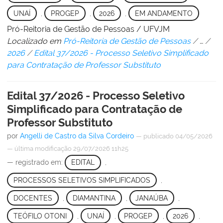
UNAÍ
,
PROGEP
,
2026
,
EM ANDAMENTO
Pró-Reitoria de Gestão de Pessoas / UFVJM
Localizado em
Pró-Reitoria de Gestão de Pessoas
/
…
/
2026
/
Edital 37/2026 - Processo Seletivo Simplificado
para Contratação de Professor Substituto
Edital 37/2026 - Processo Seletivo
Simplificado para Contratação de
Professor Substituto
por
Angelli de Castro da Silva Cordeiro
—
publicado
04/05/2026
—
última modificação
29/07/2026 11h25
— registrado em:
EDITAL
,
PROCESSOS SELETIVOS SIMPLIFICADOS
,
DOCENTES
,
DIAMANTINA
,
JANAÚBA
,
TEÓFILO OTONI
,
UNAÍ
,
PROGEP
,
2026
,