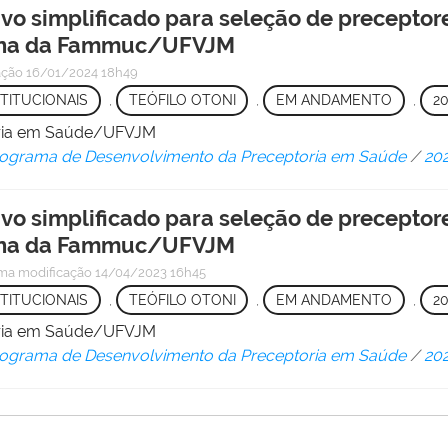
ivo simplificado para seleção de preceptor
cina da Fammuc/UFVJM
ação
16/01/2024 18h49
TITUCIONAIS
,
TEÓFILO OTONI
,
EM ANDAMENTO
,
2
oria em Saúde/UFVJM
ograma de Desenvolvimento da Preceptoria em Saúde
/
20
ivo simplificado para seleção de preceptor
cina da Fammuc/UFVJM
ima modificação
14/04/2023 16h45
TITUCIONAIS
,
TEÓFILO OTONI
,
EM ANDAMENTO
,
2
oria em Saúde/UFVJM
ograma de Desenvolvimento da Preceptoria em Saúde
/
20