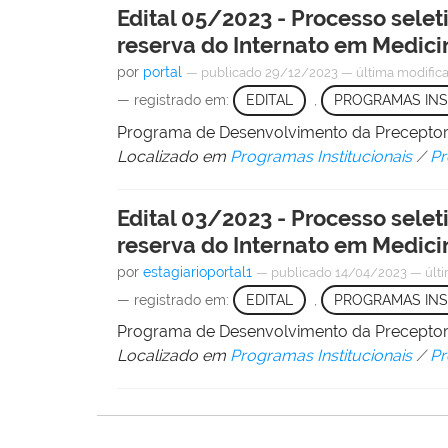
Edital 05/2023 - Processo selet
reserva do Internato em Medi
por
portal
—
publicado
29/12/2023
—
última modific
— registrado em:
EDITAL
,
PROGRAMAS INS
Programa de Desenvolvimento da Precept
Localizado em
Programas Institucionais
/
Pr
Edital 03/2023 - Processo selet
reserva do Internato em Medi
por
estagiarioportal1
—
publicado
14/04/2023
—
últ
— registrado em:
EDITAL
,
PROGRAMAS INS
Programa de Desenvolvimento da Precept
Localizado em
Programas Institucionais
/
Pr