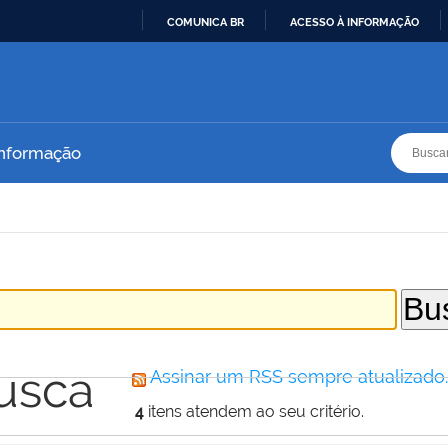
COMUNICA BR
ACESSO À INFORMAÇÃO
IR
PARA
O
CONTEÚDO
Busca
Busca
Informação
usca
Assinar um RSS sempre atualizado
4
itens atendem ao seu critério.