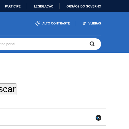
PARTICIPE
LEGISLAÇÃO
ÓRGÃOS DO GOVERNO
ALTO CONTRASTE
VLIBRAS
r no portal
r no portal
.