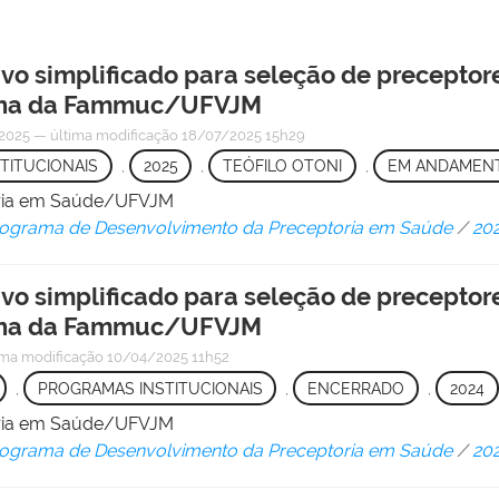
ivo simplificado para seleção de preceptor
cina da Fammuc/UFVJM
2025
—
última modificação
18/07/2025 15h29
TITUCIONAIS
,
2025
,
TEÓFILO OTONI
,
EM ANDAMEN
oria em Saúde/UFVJM
ograma de Desenvolvimento da Preceptoria em Saúde
/
20
ivo simplificado para seleção de preceptor
cina da Fammuc/UFVJM
ima modificação
10/04/2025 11h52
,
PROGRAMAS INSTITUCIONAIS
,
ENCERRADO
,
2024
oria em Saúde/UFVJM
ograma de Desenvolvimento da Preceptoria em Saúde
/
20