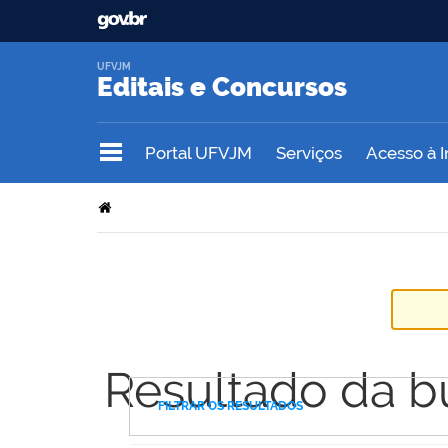
UFVJM
Editais e Concursos
Portal UFVJM
Serviços
Acesso à 
Resultado da b
FILTRAR OS RESULTADOS