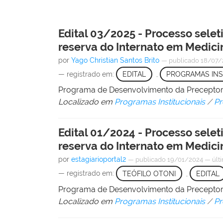
Edital 03/2025 - Processo selet
reserva do Internato em Medi
por
Yago Christian Santos Brito
—
publicado
18/07/
— registrado em:
EDITAL
,
PROGRAMAS INS
Programa de Desenvolvimento da Precept
Localizado em
Programas Institucionais
/
Pr
Edital 01/2024 - Processo selet
reserva do Internato em Medi
por
estagiarioportal2
—
publicado
19/01/2024
—
últ
— registrado em:
TEÓFILO OTONI
,
EDITAL
Programa de Desenvolvimento da Precept
Localizado em
Programas Institucionais
/
Pr