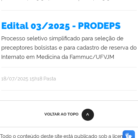
Edital 03/2025 - PRODEPS
Processo seletivo simplificado para seleção de
preceptores bolsistas e para cadastro de reserva do
Internato em Medicina da Fammuc/UFVJM
publicado
18/07/2025
15h18
Pasta
VOLTAR AO TOPO
Todo o conteúdo deste site está publicado sob a licença