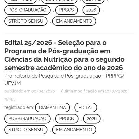
PÓS-GRADUAÇÃO
,
PPGCS
,
2026
,
STRICTO SENSU
,
EM ANDAMENTO
Edital 25/2026 - Seleção para o
Programa de Pós-graduação em
Ciências da Nutrição para o segundo
semestre acadêmico do ano de 2026
Pró-reitoria de Pesquisa e Pós-graduação - PRPPG/
UFVJM
—
publicado
em 06/04/2026
última modificação
em 10/07/2026
19h53
registrado em:
DIAMANTINA
,
EDITAL
,
PÓS-GRADUAÇÃO
,
PPGCN
,
2026
,
STRICTO SENSU
,
EM ANDAMENTO