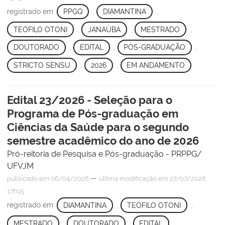
registrado em:
PPGQ
,
DIAMANTINA
,
TEÓFILO OTONI
,
JANAÚBA
,
MESTRADO
,
DOUTORADO
,
EDITAL
,
PÓS-GRADUAÇÃO
,
STRICTO SENSU
,
2026
,
EM ANDAMENTO
Edital 23/2026 - Seleção para o
Programa de Pós-graduação em
Ciências da Saúde para o segundo
semestre acadêmico do ano de 2026
Pró-reitoria de Pesquisa e Pós-graduação - PRPPG/
UFVJM
—
publicado
em 06/04/2026
última modificação
em 27/07/2026
17h15
registrado em:
DIAMANTINA
,
TEÓFILO OTONI
,
MESTRADO
,
DOUTORADO
,
EDITAL
,