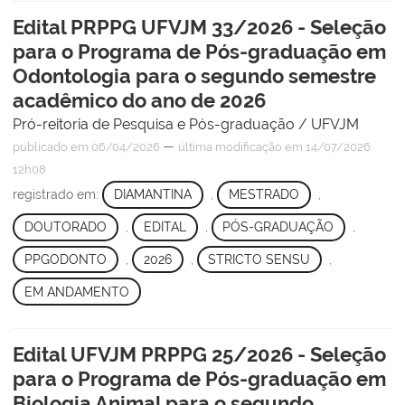
Edital PRPPG UFVJM 33/2026 - Seleção
para o Programa de Pós-graduação em
Odontologia para o segundo semestre
acadêmico do ano de 2026
Pró-reitoria de Pesquisa e Pós-graduação / UFVJM
—
publicado
em 06/04/2026
última modificação
em 14/07/2026
12h08
registrado em:
DIAMANTINA
,
MESTRADO
,
DOUTORADO
,
EDITAL
,
PÓS-GRADUAÇÃO
,
PPGODONTO
,
2026
,
STRICTO SENSU
,
EM ANDAMENTO
Edital UFVJM PRPPG 25/2026 - Seleção
para o Programa de Pós-graduação em
Biologia Animal para o segundo