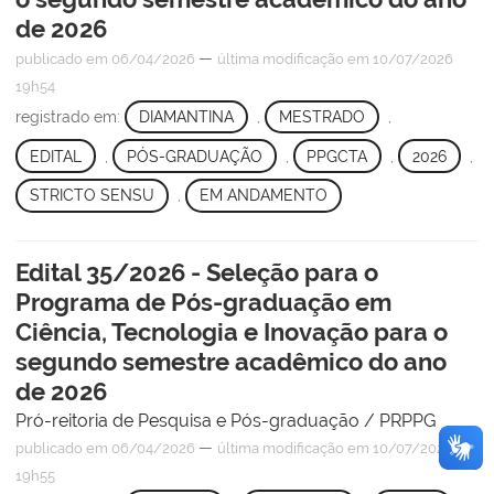
de 2026
—
publicado
em 06/04/2026
última modificação
em 10/07/2026
19h54
registrado em:
DIAMANTINA
,
MESTRADO
,
EDITAL
,
PÓS-GRADUAÇÃO
,
PPGCTA
,
2026
,
STRICTO SENSU
,
EM ANDAMENTO
Edital 35/2026 - Seleção para o
Programa de Pós-graduação em
Ciência, Tecnologia e Inovação para o
segundo semestre acadêmico do ano
de 2026
Pró-reitoria de Pesquisa e Pós-graduação / PRPPG
—
publicado
em 06/04/2026
última modificação
em 10/07/2026
19h55