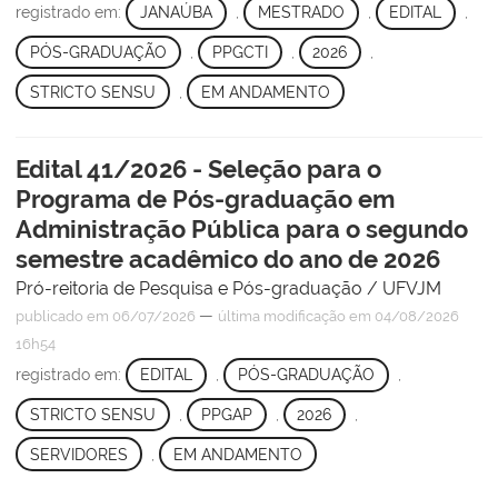
registrado em:
JANAÚBA
,
MESTRADO
,
EDITAL
,
PÓS-GRADUAÇÃO
,
PPGCTI
,
2026
,
STRICTO SENSU
,
EM ANDAMENTO
Edital 41/2026 - Seleção para o
Programa de Pós-graduação em
Administração Pública para o segundo
semestre acadêmico do ano de 2026
Pró-reitoria de Pesquisa e Pós-graduação / UFVJM
—
publicado
em 06/07/2026
última modificação
em 04/08/2026
16h54
registrado em:
EDITAL
,
PÓS-GRADUAÇÃO
,
STRICTO SENSU
,
PPGAP
,
2026
,
SERVIDORES
,
EM ANDAMENTO