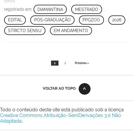
20h01
registrado em:
DIAMANTINA
,
MESTRADO
,
EDITAL
,
PÓS-GRADUAÇÃO
,
PPGZOO
,
2026
,
STRICTO SENSU
,
EM ANDAMENTO
1
2
Próximo »
VOLTAR AO TOPO
Todo o conteúdo deste site está publicado sob a licença
Creative Commons Atribuição-SemDerivações 3.0 Não
Adaptada
.