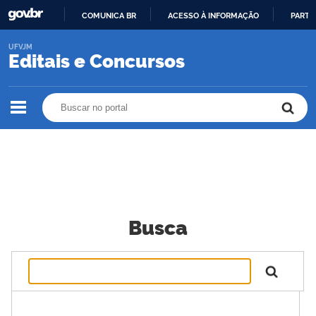
COMUNICA BR
ACESSO À INFORMAÇÃO
PARTI
IR
UFVJM
PARA
Editais e Concursos
O
CONTEÚDO
Buscar no portal
Buscar no portal
Busca