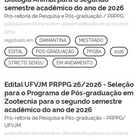
semestre acadêmico do ano de 2026
Pró-reitoria de Pesquisa e Pós-graduação / PRPPG
—
publicado
em 06/04/2026
última modificação
em 10/07/2026
19h51
registrado em:
DIAMANTINA
,
MESTRADO
,
EDITAL
,
PÓS-GRADUAÇÃO
,
PPGBA
,
2026
,
STRICTO SENSU
,
EM ANDAMENTO
Edital UFVJM PRPPG 26/2026 - Seleção
para o Programa de Pós-graduação em
Zootecnia para o segundo semestre
acadêmico do ano de 2026
Pró-reitoria de Pesquisa e Pós-graduação - PRPPG/
UFVJM
—
publicado
em 06/04/2026
última modificação
em 10/07/2026