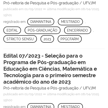
Pró-reitoria de Pesquisa e Pós-graduação / UFVJM
—
publicado
em 01/09/2022
última modificação
em 08/04/2025
15h01
registrado em:
DIAMANTINA
,
MESTRADO
,
EDITAL
,
PÓS-GRADUAÇÃO
,
ENCERRADO
,
STRICTO SENSU
,
2023
,
PPGCFARM
Edital 07/2023 - Seleção para o
Programa de Pós-graduação em
Educação em Ciências, Matemática e
Tecnologia para o primeiro semestre
acadêmico do ano de 2023
Pró-reitoria de Pesquisa e Pós-graduação / UFVJM
—
publicado
em 01/09/2022
última modificação
em 08/04/2025
15h00
registrado em:
DIAMANTINA
,
MESTRADO
,