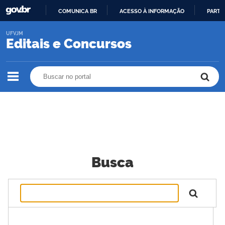
COMUNICA BR
ACESSO À INFORMAÇÃO
PARTI
IR
UFVJM
PARA
Editais e Concursos
O
CONTEÚDO
Buscar no portal
Buscar no portal
Busca