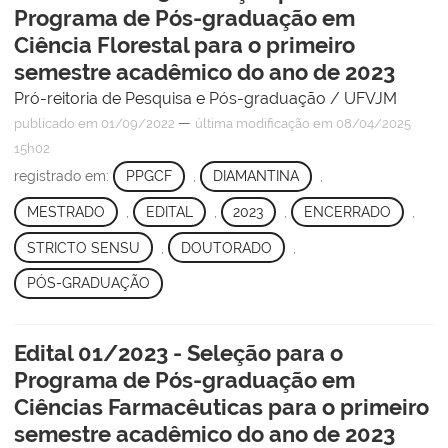
Programa de Pós-graduação em
Ciência Florestal para o primeiro
semestre acadêmico do ano de 2023
Pró-reitoria de Pesquisa e Pós-graduação / UFVJM
—
publicado
em 01/09/2022
última modificação
em 08/04/2025
15h02
registrado em:
PPGCF
,
DIAMANTINA
,
MESTRADO
,
EDITAL
,
2023
,
ENCERRADO
,
STRICTO SENSU
,
DOUTORADO
,
PÓS-GRADUAÇÃO
Edital 01/2023 - Seleção para o
Programa de Pós-graduação em
Ciências Farmacêuticas para o primeiro
semestre acadêmico do ano de 2023