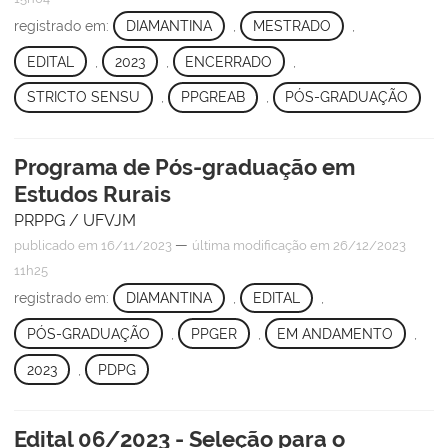
registrado em:
DIAMANTINA
,
MESTRADO
,
EDITAL
,
2023
,
ENCERRADO
,
STRICTO SENSU
,
PPGREAB
,
PÓS-GRADUAÇÃO
Programa de Pós-graduação em
Estudos Rurais
PRPPG / UFVJM
—
publicado
em 16/11/2023
última modificação
em 26/12/2023
11h25
registrado em:
DIAMANTINA
,
EDITAL
,
PÓS-GRADUAÇÃO
,
PPGER
,
EM ANDAMENTO
,
2023
,
PDPG
Edital 06/2023 - Seleção para o