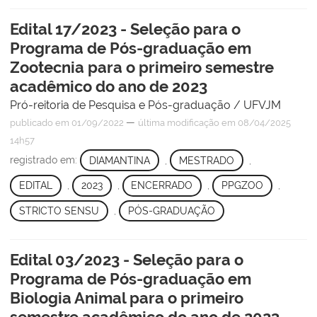
Edital 17/2023 - Seleção para o
Programa de Pós-graduação em
Zootecnia para o primeiro semestre
acadêmico do ano de 2023
Pró-reitoria de Pesquisa e Pós-graduação / UFVJM
—
publicado
em 01/09/2022
última modificação
em 08/04/2025
14h57
registrado em:
DIAMANTINA
,
MESTRADO
,
EDITAL
,
2023
,
ENCERRADO
,
PPGZOO
,
STRICTO SENSU
,
PÓS-GRADUAÇÃO
Edital 03/2023 - Seleção para o
Programa de Pós-graduação em
Biologia Animal para o primeiro