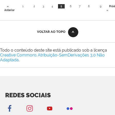
«
1
2
3
4
5
6
7
8
9
Próx
Anterior
»
VOLTAR AO TOPO
Todo o conteúdo deste site está publicado sob a licença
Creative Commons Atribuição-SemDerivações 3.0 Não
Adaptada
.
REDES SOCIAIS