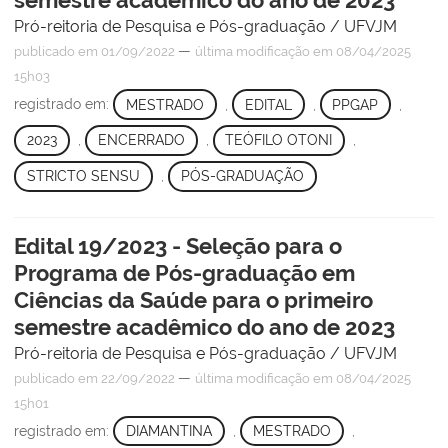
semestre acadêmico do ano de 2023
Pró-reitoria de Pesquisa e Pós-graduação / UFVJM
—
publicado
em 01/09/2022
última modificação
em 08/04/2025
15h03
registrado em:
MESTRADO
,
EDITAL
,
PPGAP
,
2023
,
ENCERRADO
,
TEÓFILO OTONI
,
STRICTO SENSU
,
PÓS-GRADUAÇÃO
Edital 19/2023 - Seleção para o
Programa de Pós-graduação em
Ciências da Saúde para o primeiro
semestre acadêmico do ano de 2023
Pró-reitoria de Pesquisa e Pós-graduação / UFVJM
—
publicado
em 22/09/2022
última modificação
em 08/04/2025
15h01
registrado em:
DIAMANTINA
,
MESTRADO
,