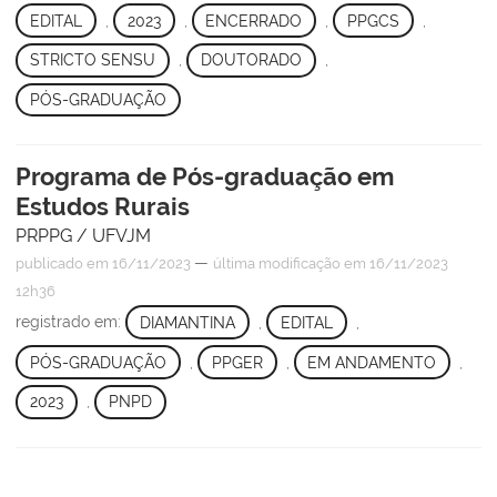
EDITAL
,
2023
,
ENCERRADO
,
PPGCS
,
STRICTO SENSU
,
DOUTORADO
,
PÓS-GRADUAÇÃO
Programa de Pós-graduação em
Estudos Rurais
PRPPG / UFVJM
—
publicado
em 16/11/2023
última modificação
em 16/11/2023
12h36
registrado em:
DIAMANTINA
,
EDITAL
,
PÓS-GRADUAÇÃO
,
PPGER
,
EM ANDAMENTO
,
2023
,
PNPD