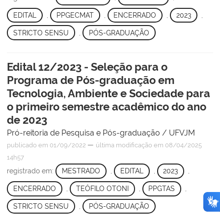
EDITAL
,
PPGECMAT
,
ENCERRADO
,
2023
,
STRICTO SENSU
,
PÓS-GRADUAÇÃO
Edital 12/2023 - Seleção para o
Programa de Pós-graduação em
Tecnologia, Ambiente e Sociedade para
o primeiro semestre acadêmico do ano
de 2023
Pró-reitoria de Pesquisa e Pós-graduação / UFVJM
—
publicado
em 01/09/2022
última modificação
em 08/04/2025
14h57
registrado em:
MESTRADO
,
EDITAL
,
2023
,
ENCERRADO
,
TEÓFILO OTONI
,
PPGTAS
,
STRICTO SENSU
,
PÓS-GRADUAÇÃO