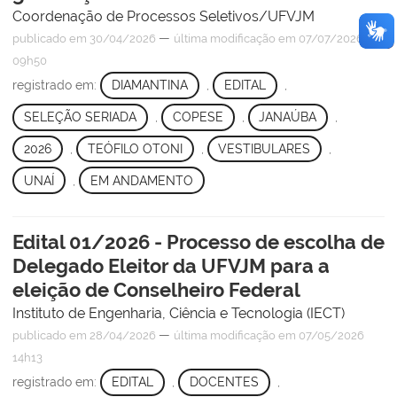
Coordenação de Processos Seletivos/UFVJM
—
publicado
em 30/04/2026
última modificação
em 07/07/2026
09h50
registrado em:
DIAMANTINA
,
EDITAL
,
SELEÇÃO SERIADA
,
COPESE
,
JANAÚBA
,
2026
,
TEÓFILO OTONI
,
VESTIBULARES
,
UNAÍ
,
EM ANDAMENTO
Edital 01/2026 - Processo de escolha de
Delegado Eleitor da UFVJM para a
eleição de Conselheiro Federal
Instituto de Engenharia, Ciência e Tecnologia (IECT)
—
publicado
em 28/04/2026
última modificação
em 07/05/2026
14h13
registrado em:
EDITAL
,
DOCENTES
,