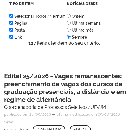
TIPO DE ITEM
NOTÍCIAS DESDE
Selecionar Todos/Nenhum
Ontem
Página
Última semana
Pasta
Último mês
Link
Sempre
127
itens atendem ao seu critério.
Edital 25/2026 - Vagas remanescentes:
preenchimento de vagas dos cursos de
graduação presenciais, a distância e em
regime de alternância
Coordenadoria de Processos Seletivos/UFVJM
—
publicado
em 28/05/2026
última modificação
em 05/08/2026
14h41
registrado em:
DIAMANTINA
,
EDITAL
,