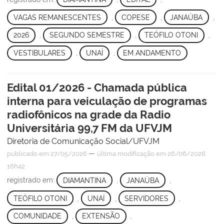
VAGAS REMANESCENTES
,
COPESE
,
JANAÚBA
,
2026
,
SEGUNDO SEMESTRE
,
TEÓFILO OTONI
,
VESTIBULARES
,
UNAÍ
,
EM ANDAMENTO
Edital 01/2026 - Chamada pública
interna para veiculação de programas
radiofônicos na grade da Radio
Universitária 99,7 FM da UFVJM
Diretoria de Comunicação Social/UFVJM
—
publicado
em 27/05/2026
última modificação
em 26/06/2026
16h42
registrado em:
DIAMANTINA
,
JANAÚBA
,
TEÓFILO OTONI
,
UNAÍ
,
SERVIDORES
,
COMUNIDADE
,
EXTENSÃO
,