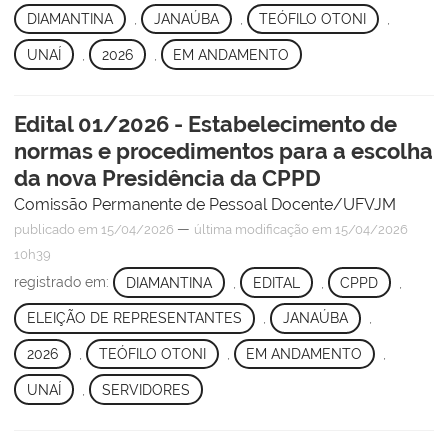
DIAMANTINA
,
JANAÚBA
,
TEÓFILO OTONI
,
UNAÍ
,
2026
,
EM ANDAMENTO
Edital 01/2026 - Estabelecimento de
normas e procedimentos para a escolha
da nova Presidência da CPPD
Comissão Permanente de Pessoal Docente/UFVJM
—
publicado
em 15/04/2026
última modificação
em 15/04/2026
10h39
registrado em:
DIAMANTINA
,
EDITAL
,
CPPD
,
ELEIÇÃO DE REPRESENTANTES
,
JANAÚBA
,
2026
,
TEÓFILO OTONI
,
EM ANDAMENTO
,
UNAÍ
,
SERVIDORES