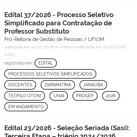
Edital 37/2026 - Processo Seletivo
Simplificado para Contratação de
Professor Substituto
Pró-Reitoria de Gestão de Pessoas / UFVJM
—
publicado
em 04/05/2026
última modificação
em 29/07/2026
11h25
registrado em:
EDITAL
,
PROCESSOS SELETIVOS SIMPLIFICADOS
,
DOCENTES
,
DIAMANTINA
,
JANAÚBA
,
TEÓFILO OTONI
,
UNAÍ
,
PROGEP
,
2026
,
EM ANDAMENTO
Edital 23/2026 - Seleção Seriada (Sasi):
Terceira Etapa – triênio 2024/2026,