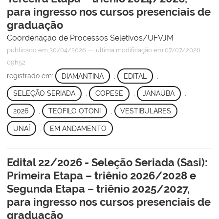
para ingresso nos cursos presenciais de
graduação
Coordenação de Processos Seletivos/UFVJM
—
publicado
em 30/04/2026
última modificação
em 07/07/2026
09h52
registrado em:
DIAMANTINA
,
EDITAL
,
SELEÇÃO SERIADA
,
COPESE
,
JANAÚBA
,
2026
,
TEÓFILO OTONI
,
VESTIBULARES
,
UNAÍ
,
EM ANDAMENTO
Edital 22/2026 - Seleção Seriada (Sasi):
Primeira Etapa – triênio 2026/2028 e
Segunda Etapa – triênio 2025/2027,
para ingresso nos cursos presenciais de
graduação