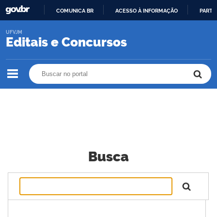
COMUNICA BR
ACESSO À INFORMAÇÃO
PARTI
IR
UFVJM
PARA
Editais e Concursos
O
CONTEÚDO
Buscar no portal
Buscar no portal
Busca