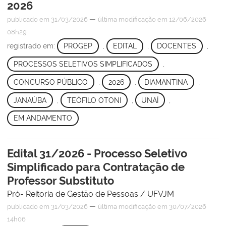
2026
—
publicado
em 31/03/2026
última modificação
em 12/06/2026
08h29
registrado em:
PROGEP
,
EDITAL
,
DOCENTES
,
PROCESSOS SELETIVOS SIMPLIFICADOS
,
CONCURSO PÚBLICO
,
2026
,
DIAMANTINA
,
JANAÚBA
,
TEÓFILO OTONI
,
UNAÍ
,
EM ANDAMENTO
Edital 31/2026 - Processo Seletivo
Simplificado para Contratação de
Professor Substituto
Pró- Reitoria de Gestão de Pessoas / UFVJM
—
publicado
em 31/03/2026
última modificação
em 30/07/2026
14h06