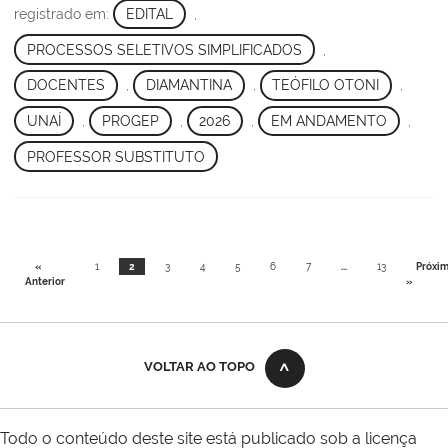
registrado em:
EDITAL
,
PROCESSOS SELETIVOS SIMPLIFICADOS
,
DOCENTES
,
DIAMANTINA
,
TEÓFILO OTONI
,
UNAÍ
,
PROGEP
,
2026
,
EM ANDAMENTO
,
PROFESSOR SUBSTITUTO
«
1
2
3
4
5
6
7
...
13
Próxi
Anterior
»
VOLTAR AO TOPO
Todo o conteúdo deste site está publicado sob a licença