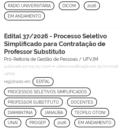
RÁDIO UNIVERSITÁRIA
,
DICOM
,
2026
,
EM ANDAMENTO
Edital 37/2026 - Processo Seletivo
Simplificado para Contratação de
Professor Substituto
Pró-Reitoria de Gestão de Pessoas / UFVJM
—
publicado
em 04/05/2026
última modificação
em 30/07/2026
14h09
registrado em:
EDITAL
,
PROCESSOS SELETIVOS SIMPLIFICADOS
,
PROFESSOR SUBSTITUTO
,
DOCENTES
,
DIAMANTINA
,
JANAÚBA
,
TEÓFILO OTONI
,
UNAÍ
,
PROGEP
,
2026
,
EM ANDAMENTO