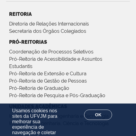
REITORIA
Diretoria de Relações Internacionais
Secretaria dos Órgãos Colegiados
PRÓ-REITORIAS
Coordenação de Processos Seletivos
Pró-Reitoria de Acessibilidade e Assuntos
Estudantis
Pró-Reitoria de Extensão e Cultura
Pró-Reitoria de Gestão de Pessoas
Pró-Reitoria de Graduação
Pró-Reitoria de Pesquisa e Pós-Graduação
UNIDADES ACADÊMICAS
Usamos cookies nos
OK
Instituto de Ciência, Engenharia e Tecnologia
sites da UFVJM para
melhorar sua
Instituto de Engenharia, Ciência e Tecnologia
experiência de
navegação e coletar