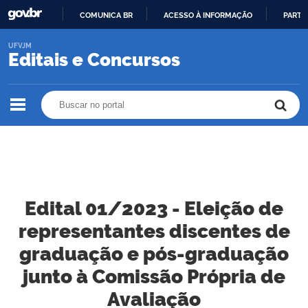
COMUNICA BR
ACESSO À INFORMAÇÃO
PARTI
IR
UFVJM
PARA
Editais e Concursos
O
CONTEÚDO
Buscar no portal
Buscar no portal
Edital 01/2023 - Eleição de
representantes discentes de
graduação e pós-graduação
junto à Comissão Própria de
Avaliação