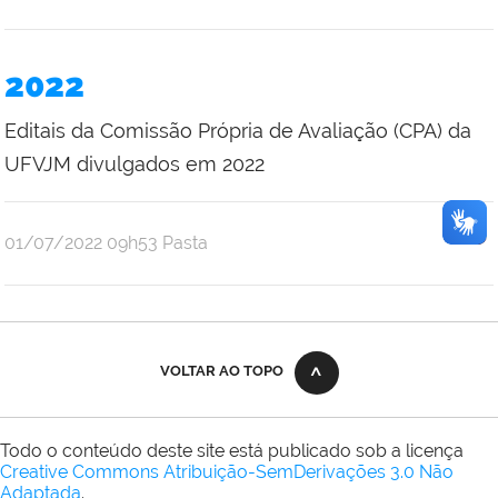
2022
Editais da Comissão Própria de Avaliação (CPA) da
UFVJM divulgados em 2022
publicado
01/07/2022
09h53
Pasta
VOLTAR AO TOPO
Todo o conteúdo deste site está publicado sob a licença
Creative Commons Atribuição-SemDerivações 3.0 Não
Adaptada
.