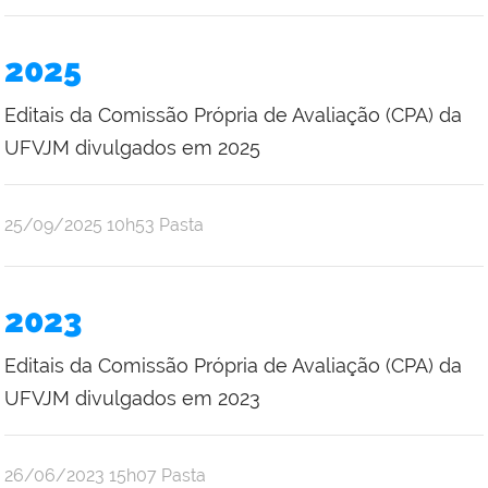
2025
Editais da Comissão Própria de Avaliação (CPA) da
UFVJM divulgados em 2025
publicado
25/09/2025
10h53
Pasta
2023
Editais da Comissão Própria de Avaliação (CPA) da
UFVJM divulgados em 2023
publicado
26/06/2023
15h07
Pasta