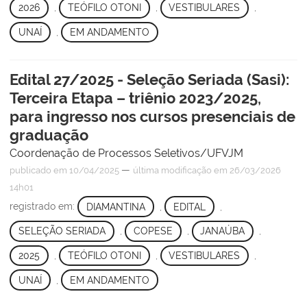
2026
,
TEÓFILO OTONI
,
VESTIBULARES
,
UNAÍ
,
EM ANDAMENTO
Edital 27/2025 - Seleção Seriada (Sasi):
Terceira Etapa – triênio 2023/2025,
para ingresso nos cursos presenciais de
graduação
Coordenação de Processos Seletivos/UFVJM
—
publicado
em 10/04/2025
última modificação
em 26/03/2026
14h01
registrado em:
DIAMANTINA
,
EDITAL
,
SELEÇÃO SERIADA
,
COPESE
,
JANAÚBA
,
2025
,
TEÓFILO OTONI
,
VESTIBULARES
,
UNAÍ
,
EM ANDAMENTO