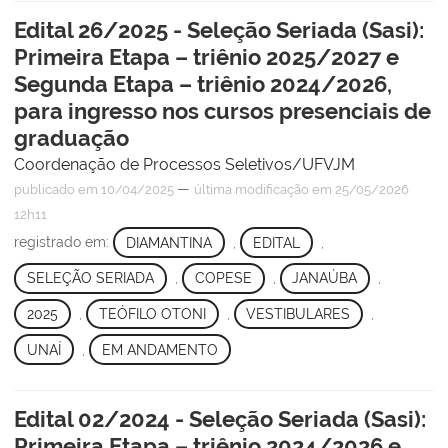
Edital 26/2025 - Seleção Seriada (Sasi):
Primeira Etapa – triênio 2025/2027 e
Segunda Etapa – triênio 2024/2026,
para ingresso nos cursos presenciais de
graduação
Coordenação de Processos Seletivos/UFVJM
—
publicado
em 10/04/2025
última modificação
em 25/05/2026
12h11
registrado em:
DIAMANTINA
,
EDITAL
,
SELEÇÃO SERIADA
,
COPESE
,
JANAÚBA
,
2025
,
TEÓFILO OTONI
,
VESTIBULARES
,
UNAÍ
,
EM ANDAMENTO
Edital 02/2024 - Seleção Seriada (Sasi):
Primeira Etapa – triênio 2024/2026 e