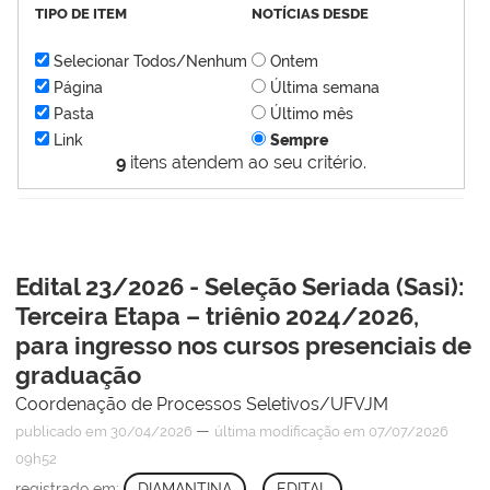
TIPO DE ITEM
NOTÍCIAS DESDE
Selecionar Todos/Nenhum
Ontem
Página
Última semana
Pasta
Último mês
Link
Sempre
9
itens atendem ao seu critério.
Edital 23/2026 - Seleção Seriada (Sasi):
Terceira Etapa – triênio 2024/2026,
para ingresso nos cursos presenciais de
graduação
Coordenação de Processos Seletivos/UFVJM
—
publicado
em 30/04/2026
última modificação
em 07/07/2026
09h52
registrado em:
DIAMANTINA
,
EDITAL
,