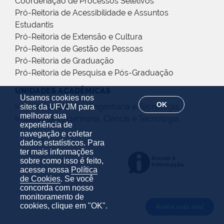
Coordenação de Processos Seletivos
Pró-Reitoria de Acessibilidade e Assuntos
Estudantis
Pró-Reitoria de Extensão e Cultura
Pró-Reitoria de Gestão de Pessoas
Pró-Reitoria de Graduação
Pró-Reitoria de Pesquisa e Pós-Graduação
UNIDADES ACADÊMICAS
Usamos cookies nos
OK
Instituto de Ciência, Engenharia e Tecnologia
sites da UFVJM para
melhorar sua
Instituto de Engenharia, Ciência e Tecnologia
experiência de
navegação e coletar
dados estatísticos. Para
ter mais informações
sobre como isso é feito,
acesse nossa
Política
de Cookies
. Se você
concorda com nosso
monitoramento de
cookies, clique em "OK".
Avalie este site!