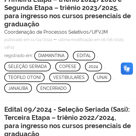
Segunda Etapa – triênio 2023/2025,
para ingresso nos cursos presenciais de
graduação
Coordenação de Processos Seletivos/UFVJM
—
publicado
em 11/04/2024
última modificação
em 18/08/2025
14h12
registrado em:
DIAMANTINA
,
EDITAL
,
SELEÇÃO SERIADA
,
COPESE
,
2024
,
TEÓFILO OTONI
,
VESTIBULARES
,
UNAÍ
,
JANAÚBA
,
ENCERRADO
Edital 09/2024 - Seleção Seriada (Sasi):
Terceira Etapa – triênio 2022/2024,
para ingresso nos cursos presenciais de
graduação