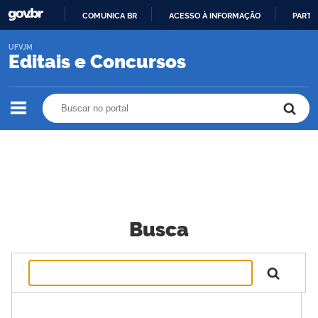
COMUNICA BR
ACESSO À INFORMAÇÃO
PARTI
IR
UFVJM
PARA
Editais e Concursos
O
CONTEÚDO
Buscar no portal
Buscar no portal
Busca