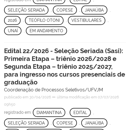
SELEÇÃO SERIADA
,
COPESE
,
JANAÚBA
,
2026
,
TEÓFILO OTONI
,
VESTIBULARES
,
UNAÍ
,
EM ANDAMENTO
Edital 22/2026 - Seleção Seriada (Sasi):
Primeira Etapa – triênio 2026/2028 e
Segunda Etapa – triênio 2025/2027,
para ingresso nos cursos presenciais de
graduação
Coordenação de Processos Seletivos/UFVJM
—
publicado
em 30/04/2026
última modificação
em 07/07/2026
09h50
registrado em:
DIAMANTINA
,
EDITAL
,
SELEÇÃO SERIADA
,
COPESE
,
JANAÚBA
,