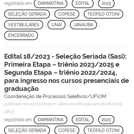
registrado em:
DIAMANTINA
,
EDITAL
,
2023
,
SELEÇÃO SERIADA
,
COPESE
,
TEÓFILO OTONI
,
VESTIBULARES
,
UNAÍ
,
JANAÚBA
,
ENCERRADO
Edital 18/2023 - Seleção Seriada (Sasi):
Primeira Etapa – triênio 2023/2025 e
Segunda Etapa – triênio 2022/2024,
para ingresso nos cursos presenciais de
graduação
Coordenação de Processos Seletivos/UFVJM
—
publicado
em 27/03/2023
última modificação
em 18/08/2025
14h13
registrado em:
DIAMANTINA
,
EDITAL
,
2023
,
SELEÇÃO SERIADA
,
COPESE
,
TEÓFILO OTONI
,