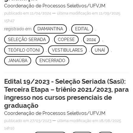
Coordenação de Processos Seletivos/UFVJM
—
publicado
em 11/04/2024
última modificação
em 11/09/2025
15h47
registrado em:
DIAMANTINA
,
EDITAL
,
SELEÇÃO SERIADA
,
COPESE
,
2024
,
TEÓFILO OTONI
,
VESTIBULARES
,
UNAÍ
,
JANAÚBA
,
ENCERRADO
Edital 19/2023 - Seleção Seriada (Sasi):
Terceira Etapa – triênio 2021/2023, para
ingresso nos cursos presenciais de
graduação
Coordenação de Processos Seletivos/UFVJM
—
publicado
em 27/03/2023
última modificação
em 18/08/2025
14h10