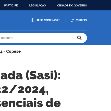
PARTICIPE
LEGISLAÇÃO
ÓRGÃOS DO GOVERNO
ALTO CONTRASTE
VLIBRAS
r no portal
r no portal
24 - Copese
ada (Sasi):
022/2024,
senciais de