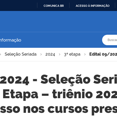
COMUNICA BR
ACESSO À INFORMAÇÃO
IR
PARA
O
CONTEÚDO
Busca
Busca
Informação
Seleção Seriada
2024
3ª etapa
Edital 09/20
2024 - Seleção Seri
 Etapa – triênio 2
sso nos cursos pre