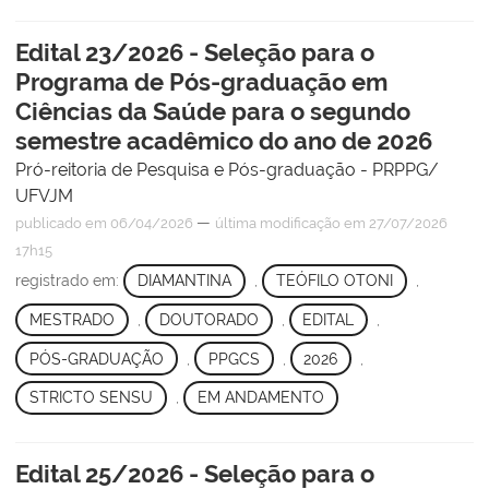
Edital 23/2026 - Seleção para o
Programa de Pós-graduação em
Ciências da Saúde para o segundo
semestre acadêmico do ano de 2026
Pró-reitoria de Pesquisa e Pós-graduação - PRPPG/
UFVJM
—
publicado
em 06/04/2026
última modificação
em 27/07/2026
17h15
registrado em:
DIAMANTINA
,
TEÓFILO OTONI
,
MESTRADO
,
DOUTORADO
,
EDITAL
,
PÓS-GRADUAÇÃO
,
PPGCS
,
2026
,
STRICTO SENSU
,
EM ANDAMENTO
Edital 25/2026 - Seleção para o