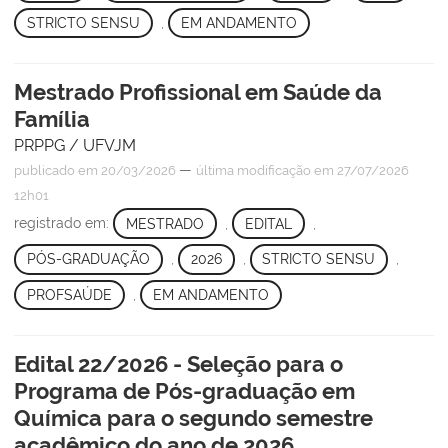
STRICTO SENSU
,
EM ANDAMENTO
Mestrado Profissional em Saúde da
Família
PRPPG / UFVJM
—
publicado
em 20/03/2026
última modificação
em 27/07/2026
12h01
registrado em:
MESTRADO
,
EDITAL
,
PÓS-GRADUAÇÃO
,
2026
,
STRICTO SENSU
,
PROFSAÚDE
,
EM ANDAMENTO
Edital 22/2026 - Seleção para o
Programa de Pós-graduação em
Química para o segundo semestre
acadêmico do ano de 2026