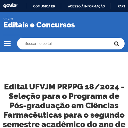
COMUNICA BR
ACESSO À INFORMAÇÃO
PARTI
IR
UFVJM
PARA
Editais e Concursos
O
CONTEÚDO
Buscar no portal
Buscar no portal
Edital UFVJM PRPPG 18/2024 -
Seleção para o Programa de
Pós-graduação em Ciências
Farmacêuticas para o segundo
semestre acadêmico do ano de