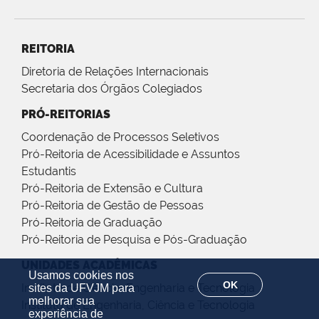
REITORIA
Diretoria de Relações Internacionais
Secretaria dos Órgãos Colegiados
PRÓ-REITORIAS
Coordenação de Processos Seletivos
Pró-Reitoria de Acessibilidade e Assuntos
Estudantis
Pró-Reitoria de Extensão e Cultura
Pró-Reitoria de Gestão de Pessoas
Pró-Reitoria de Graduação
Pró-Reitoria de Pesquisa e Pós-Graduação
UNIDADES ACADÊMICAS
Usamos cookies nos
OK
Instituto de Ciência, Engenharia e Tecnologia
sites da UFVJM para
melhorar sua
Instituto de Engenharia, Ciência e Tecnologia
experiência de