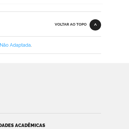
VOLTAR AO TOPO
 Não Adaptada
.
DADES ACADÊMICAS