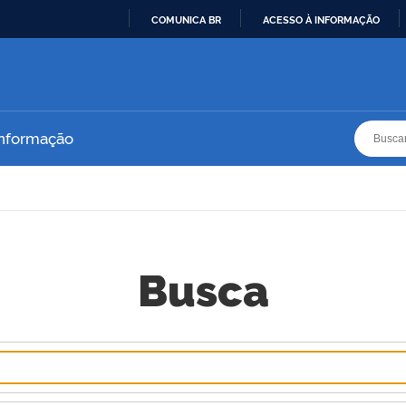
COMUNICA BR
ACESSO À INFORMAÇÃO
IR
PARA
O
CONTEÚDO
Busca
Busca
Informação
Busca