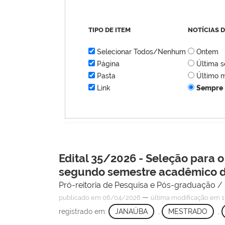
TIPO DE ITEM
NOTÍCIAS 
Selecionar Todos/Nenhum
Ontem
Página
Última 
Pasta
Último 
Link
Sempre
Edital 35/2026 - Seleção para 
segundo semestre acadêmico d
Pró-reitoria de Pesquisa e Pós-graduação 
—
publicado
em 06/04/2026
última modificação
em 1
registrado em:
JANAÚBA
,
MESTRADO
,