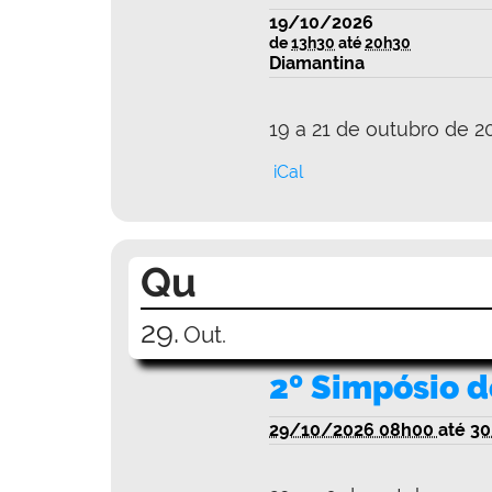
19/10/2026
de
13h30
até
20h30
Diamantina
19 a 21 de outubro de 2
iCal
Qu
29.
Out.
2º Simpósio 
29/10/2026 08h00
até
30