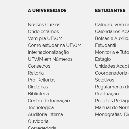
A UNIVERSIDADE
ESTUDANTES
Nossos Cursos
Calouro, vem c
Onde estamos
Calendários Ac
Vem pra UFVJM
Bolsas e Auxílio
Como estudar na UFVJM
Estudantil
Internacionalização
Monitoria e Tuto
UFVJM em Números
Estágio
Conselhos
Unidades Acad
Reitoria
Coordenadoria 
Pró-Reitorias
Seletivos
Diretorias
Regulamento d
Biblioteca
Graduação
Centro de Inovação
Projetos Pedag
Tecnológica
Manual de Norm
Auditoria Interna
Monografias, Di
Ouvidoria
Corregedoria