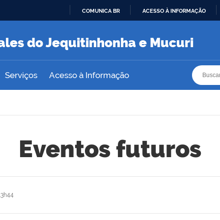
COMUNICA BR
ACESSO À INFORMAÇÃO
IR
PARA
ales do Jequitinhonha e Mucuri
O
CONTEÚDO
Busca
Busca
Serviços
Acesso à Informação
Eventos futuros
13h44