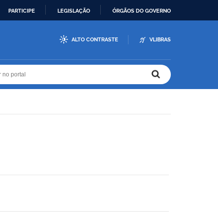
PARTICIPE
LEGISLAÇÃO
ÓRGÃOS DO GOVERNO
ALTO CONTRASTE
VLIBRAS
r no portal
r no portal