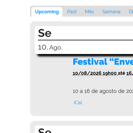
Upcoming
Past
Mês
Semana
D
Se
10.
Ago.
Festival “Env
10/08/2026 19h00
até
16
10 a 16 de agosto de 20
iCal
Se