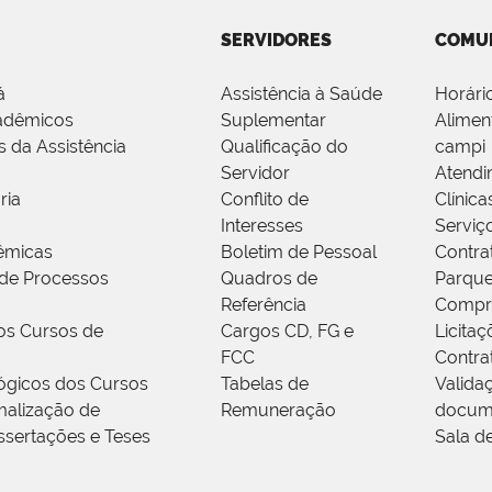
SERVIDORES
COMU
á
Assistência à Saúde
Horári
adêmicos
Suplementar
Alimen
s da Assistência
Qualificação do
campi
Servidor
Atendi
ria
Conflito de
Clínica
Interesses
Serviç
êmicas
Boletim de Pessoal
Contra
de Processos
Quadros de
Parque
Referência
Compr
os Cursos de
Cargos CD, FG e
Licitaç
FCC
Contra
ógicos dos Cursos
Tabelas de
Valida
alização de
Remuneração
docum
ssertações e Teses
Sala d