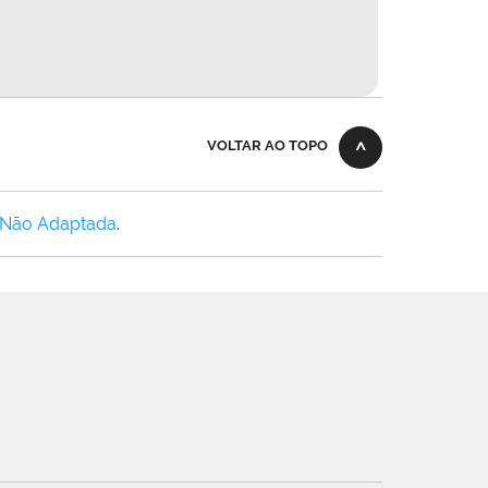
VOLTAR AO TOPO
 Não Adaptada
.