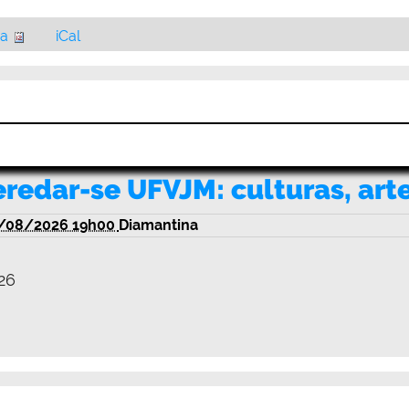
ia
iCal
eredar-se UFVJM: culturas, art
/08/2026 19h00
Diamantina
26