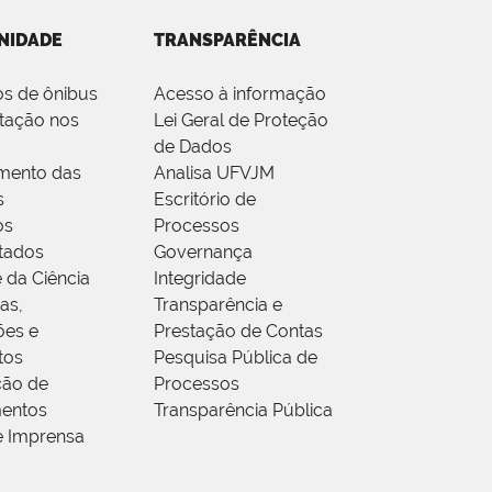
NIDADE
TRANSPARÊNCIA
os de ônibus
Acesso à informação
tação nos
Lei Geral de Proteção
de Dados
mento das
Analisa UFVJM
s
Escritório de
os
Processos
tados
Governança
 da Ciência
Integridade
as,
Transparência e
ões e
Prestação de Contas
tos
Pesquisa Pública de
ção de
Processos
entos
Transparência Pública
e Imprensa