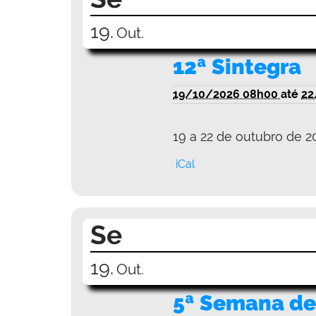
19.
Out.
12ª Sintegra
19/10/2026 08h00
até
22
19 a 22 de outubro de 2
iCal
Se
19.
Out.
5ª Semana de 