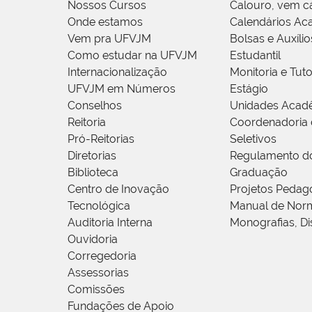
Nossos Cursos
Calouro, vem c
Onde estamos
Calendários Ac
Vem pra UFVJM
Bolsas e Auxílio
Como estudar na UFVJM
Estudantil
Internacionalização
Monitoria e Tuto
UFVJM em Números
Estágio
Conselhos
Unidades Acad
Reitoria
Coordenadoria 
Pró-Reitorias
Seletivos
Diretorias
Regulamento d
Biblioteca
Graduação
Centro de Inovação
Projetos Pedag
Tecnológica
Manual de Norm
Auditoria Interna
Monografias, Di
Ouvidoria
Corregedoria
Assessorias
Comissões
Fundações de Apoio