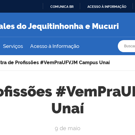
COMUNICA BR
ACESSO À INFORMAÇÃO
IR
PARA
ales do Jequitinhonha e Mucuri
O
CONTEÚDO
Busca
Busca
Serviços
Acesso à Informação
tra de Profissões #VemPraUFVJM Campus Unaí
rofissões #VemPra
Unaí
9 de maio