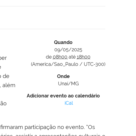
Quando
09/05/2025
de
08h00
até
18h00
ber
(America/Sao_Paulo / UTC-300)
e
o de
Onde
Unaí/MG
, além
Adicionar evento ao calendário
ção
iCal
firmaram participação no evento. “Os