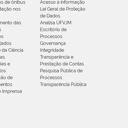
os de ônibus
Acesso à informação
tação nos
Lei Geral de Proteção
de Dados
mento das
Analisa UFVJM
s
Escritório de
os
Processos
tados
Governança
 da Ciência
Integridade
as,
Transparência e
ões e
Prestação de Contas
tos
Pesquisa Pública de
ção de
Processos
entos
Transparência Pública
e Imprensa