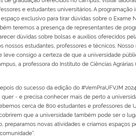
 de graduação oferecidos no campus, visitar laboratór
essores e estudantes universitários. A programação 
um espaço exclusivo para tirar dúvidas sobre o Exame
ambém teremos a presença de representantes de prog
larecer dúvidas sobre bolsas e auxílios oferecidos pe
s nossos estudantes, professores e técnicos. Nosso m
e leve consigo a certeza de que a universidade públ
pus, a professora do Instituto de Ciências Agrárias 
depois do sucesso da edição do #VemPraUFVJM 2024
quer - e precisa conhecer mais de perto a universid
ebemos cerca de 800 estudantes e professores de Un
scobrirem que a universidade também pode ser o luga
o, preparamos novas atividades e criamos espaços 
 comunidade”.