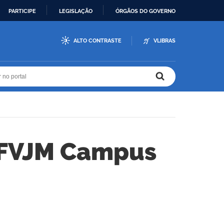
PARTICIPE
LEGISLAÇÃO
ÓRGÃOS DO GOVERNO
ALTO CONTRASTE
VLIBRAS
r no portal
r no portal
UFVJM Campus