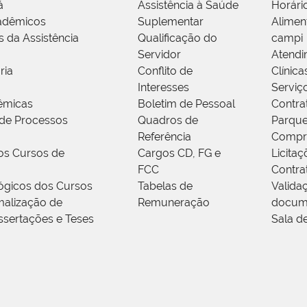
á
Assistência à Saúde
Horári
adêmicos
Suplementar
Alimen
s da Assistência
Qualificação do
campi
Servidor
Atendi
ria
Conflito de
Clínica
Interesses
Serviç
êmicas
Boletim de Pessoal
Contra
de Processos
Quadros de
Parque
Referência
Compr
os Cursos de
Cargos CD, FG e
Licitaç
FCC
Contra
ógicos dos Cursos
Tabelas de
Valida
alização de
Remuneração
docum
ssertações e Teses
Sala d