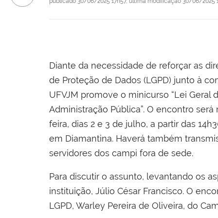
publicado
30/06/2025 17h57,
última modificação
30/06/2025 
Diante da necessidade de reforçar as dire
de Proteção de Dados (LGPD) junto à co
UFVJM promove o minicurso “Lei Geral d
Administração Pública”. O encontro será 
feira, dias 2 e 3 de julho, a partir das 14
em Diamantina. Haverá também transmiss
servidores dos campi fora de sede.
Para discutir o assunto, levantando os a
instituição, Júlio César Francisco. O e
LGPD, Warley Pereira de Oliveira, do Ca