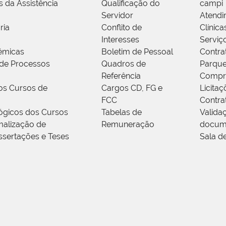
s da Assistência
Qualificação do
campi
Servidor
Atendi
ria
Conflito de
Clínica
Interesses
Serviç
êmicas
Boletim de Pessoal
Contra
de Processos
Quadros de
Parque
Referência
Compr
os Cursos de
Cargos CD, FG e
Licitaç
FCC
Contra
ógicos dos Cursos
Tabelas de
Valida
alização de
Remuneração
docum
ssertações e Teses
Sala d