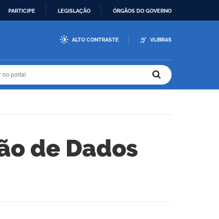
PARTICIPE
LEGISLAÇÃO
ÓRGÃOS DO GOVERNO
ALTO CONTRASTE
VLIBRAS
r no portal
r no portal
ção de Dados