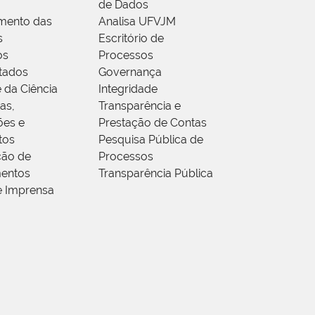
de Dados
mento das
Analisa UFVJM
s
Escritório de
os
Processos
tados
Governança
 da Ciência
Integridade
as,
Transparência e
ões e
Prestação de Contas
tos
Pesquisa Pública de
ção de
Processos
entos
Transparência Pública
e Imprensa