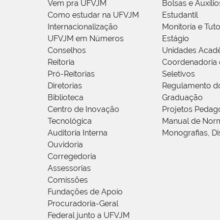
Vem pra UFVJM
Bolsas e Auxílio
Como estudar na UFVJM
Estudantil
Internacionalização
Monitoria e Tuto
UFVJM em Números
Estágio
Conselhos
Unidades Acad
Reitoria
Coordenadoria 
Pró-Reitorias
Seletivos
Diretorias
Regulamento d
Biblioteca
Graduação
Centro de Inovação
Projetos Pedag
Tecnológica
Manual de Norm
Auditoria Interna
Monografias, Di
Ouvidoria
Corregedoria
Assessorias
Comissões
Fundações de Apoio
Procuradoria-Geral
Federal junto a UFVJM