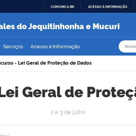
COMUNICA BR
ACESSO À INFORMAÇÃO
IR
PARA
ales do Jequitinhonha e Mucuri
O
CONTEÚDO
Busca
Busca
Serviços
Acesso à Informação
icurso - Lei Geral de Proteção de Dados
 Lei Geral de Prote
2 e 3 de julho