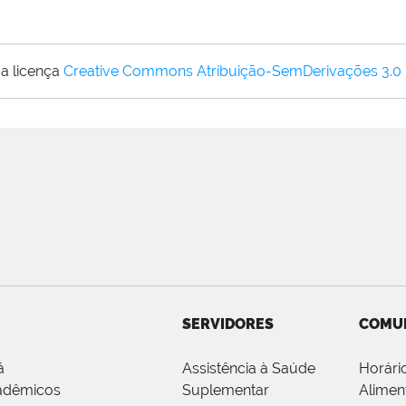
a licença
Creative Commons Atribuição-SemDerivações 3.0
SERVIDORES
COMU
á
Assistência à Saúde
Horári
adêmicos
Suplementar
Alimen