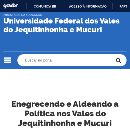
COMUNICA BR
ACESSO À INFORMAÇÃO
PARTI
IR
MINISTÉRIO DA EDUCAÇÃO
Universidade Federal dos Vales
PARA
O
do Jequitinhonha e Mucuri
CONTEÚDO
Buscar no portal
Buscar no portal
Enegrecendo e Aldeando a
Política nos Vales do
Jequitinhonha e Mucuri