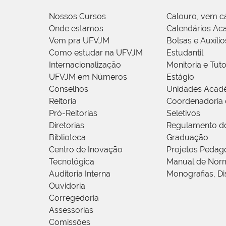
Nossos Cursos
Calouro, vem c
Onde estamos
Calendários Ac
Vem pra UFVJM
Bolsas e Auxílio
Como estudar na UFVJM
Estudantil
Internacionalização
Monitoria e Tuto
UFVJM em Números
Estágio
Conselhos
Unidades Acad
Reitoria
Coordenadoria 
Pró-Reitorias
Seletivos
Diretorias
Regulamento d
Biblioteca
Graduação
Centro de Inovação
Projetos Pedag
Tecnológica
Manual de Norm
Auditoria Interna
Monografias, Di
Ouvidoria
Corregedoria
Assessorias
Comissões