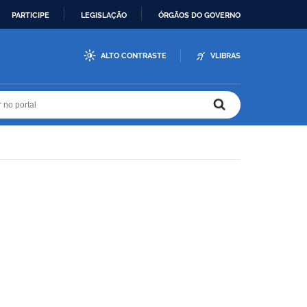
PARTICIPE
LEGISLAÇÃO
ÓRGÃOS DO GOVERNO
ALTO CONTRASTE
VLIBRAS
r no portal
r no portal