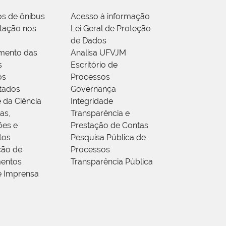
os de ônibus
Acesso à informação
tação nos
Lei Geral de Proteção
de Dados
mento das
Analisa UFVJM
s
Escritório de
os
Processos
tados
Governança
 da Ciência
Integridade
as,
Transparência e
ões e
Prestação de Contas
tos
Pesquisa Pública de
ção de
Processos
entos
Transparência Pública
e Imprensa