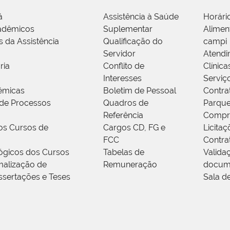
á
Assistência à Saúde
Horári
adêmicos
Suplementar
Alimen
s da Assistência
Qualificação do
campi
Servidor
Atendi
ria
Conflito de
Clínica
Interesses
Serviç
êmicas
Boletim de Pessoal
Contra
de Processos
Quadros de
Parque
Referência
Compr
os Cursos de
Cargos CD, FG e
Licitaç
FCC
Contra
ógicos dos Cursos
Tabelas de
Valida
alização de
Remuneração
docum
ssertações e Teses
Sala d