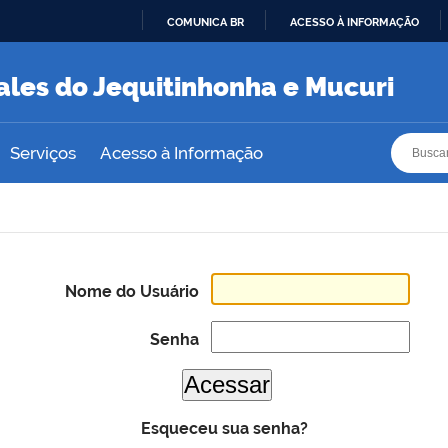
COMUNICA BR
ACESSO À INFORMAÇÃO
IR
PARA
ales do Jequitinhonha e Mucuri
O
CONTEÚDO
Busca
Busca
Serviços
Acesso à Informação
Nome do Usuário
Senha
Esqueceu sua senha?