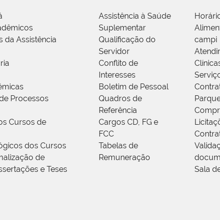
á
Assistência à Saúde
Horári
adêmicos
Suplementar
Alimen
s da Assistência
Qualificação do
campi
Servidor
Atendi
ria
Conflito de
Clínica
Interesses
Serviç
êmicas
Boletim de Pessoal
Contra
de Processos
Quadros de
Parque
Referência
Compr
os Cursos de
Cargos CD, FG e
Licitaç
FCC
Contra
ógicos dos Cursos
Tabelas de
Valida
alização de
Remuneração
docum
ssertações e Teses
Sala d