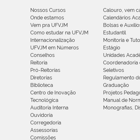
Nossos Cursos
Calouro, vem c
Onde estamos
Calendários Ac
Vem pra UFVJM
Bolsas e Auxílio
Como estudar na UFVJM
Estudantil
Internacionalização
Monitoria e Tuto
UFVJM em Números
Estágio
Conselhos
Unidades Acad
Reitoria
Coordenadoria 
Pró-Reitorias
Seletivos
Diretorias
Regulamento d
Biblioteca
Graduação
Centro de Inovação
Projetos Pedag
Tecnológica
Manual de Norm
Auditoria Interna
Monografias, Di
Ouvidoria
Corregedoria
Assessorias
Comissões