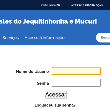
COMUNICA BR
ACESSO À INFORMAÇÃO
IR
PARA
ales do Jequitinhonha e Mucuri
O
CONTEÚDO
Busca
Busca
Serviços
Acesso à Informação
Nome do Usuário
Senha
Esqueceu sua senha?