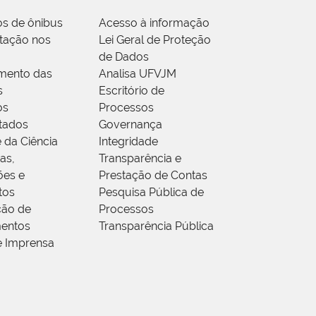
os de ônibus
Acesso à informação
tação nos
Lei Geral de Proteção
de Dados
mento das
Analisa UFVJM
s
Escritório de
os
Processos
tados
Governança
 da Ciência
Integridade
as,
Transparência e
ões e
Prestação de Contas
tos
Pesquisa Pública de
ção de
Processos
entos
Transparência Pública
e Imprensa