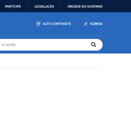
PARTICIPE
LEGISLAÇÃO
ÓRGÃOS DO GOVERNO
ALTO CONTRASTE
VLIBRAS
r no portal
r no portal