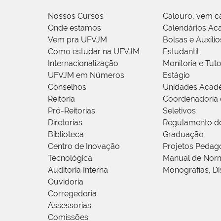
Nossos Cursos
Calouro, vem c
Onde estamos
Calendários Ac
Vem pra UFVJM
Bolsas e Auxílio
Como estudar na UFVJM
Estudantil
Internacionalização
Monitoria e Tuto
UFVJM em Números
Estágio
Conselhos
Unidades Acad
Reitoria
Coordenadoria 
Pró-Reitorias
Seletivos
Diretorias
Regulamento d
Biblioteca
Graduação
Centro de Inovação
Projetos Pedag
Tecnológica
Manual de Norm
Auditoria Interna
Monografias, Di
Ouvidoria
Corregedoria
Assessorias
Comissões