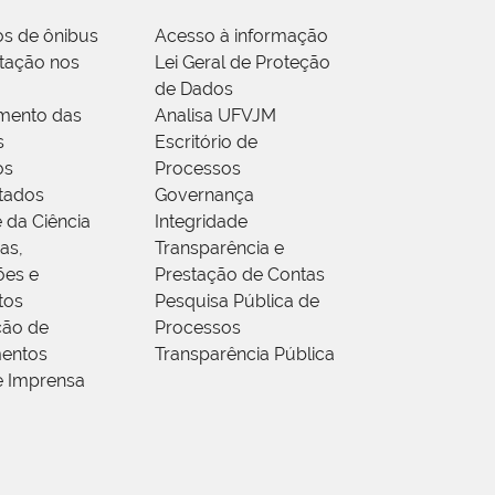
os de ônibus
Acesso à informação
tação nos
Lei Geral de Proteção
de Dados
mento das
Analisa UFVJM
s
Escritório de
os
Processos
tados
Governança
 da Ciência
Integridade
as,
Transparência e
ões e
Prestação de Contas
tos
Pesquisa Pública de
ção de
Processos
entos
Transparência Pública
e Imprensa