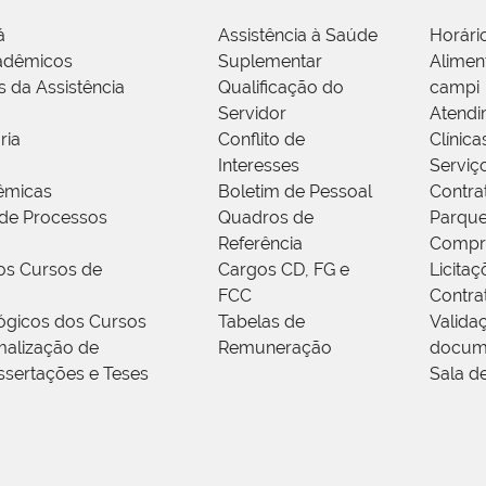
á
Assistência à Saúde
Horári
adêmicos
Suplementar
Alimen
s da Assistência
Qualificação do
campi
Servidor
Atendi
ria
Conflito de
Clínica
Interesses
Serviç
êmicas
Boletim de Pessoal
Contra
de Processos
Quadros de
Parque
Referência
Compr
os Cursos de
Cargos CD, FG e
Licitaç
FCC
Contra
ógicos dos Cursos
Tabelas de
Valida
alização de
Remuneração
docum
ssertações e Teses
Sala d