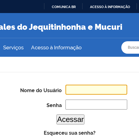
COMUNICA BR
ACESSO À INFORMAÇÃO
IR
PARA
ales do Jequitinhonha e Mucuri
O
CONTEÚDO
Busca
Busca
Serviços
Acesso à Informação
Nome do Usuário
Senha
Esqueceu sua senha?