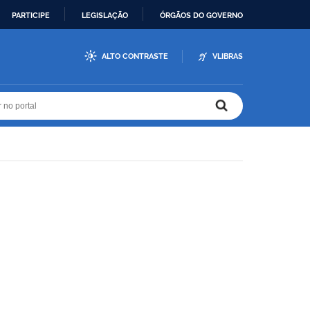
PARTICIPE
LEGISLAÇÃO
ÓRGÃOS DO GOVERNO
ALTO CONTRASTE
VLIBRAS
r no portal
r no portal