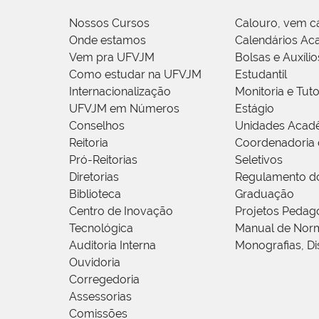
Nossos Cursos
Calouro, vem c
Onde estamos
Calendários Ac
Vem pra UFVJM
Bolsas e Auxílio
Como estudar na UFVJM
Estudantil
Internacionalização
Monitoria e Tuto
UFVJM em Números
Estágio
Conselhos
Unidades Acad
Reitoria
Coordenadoria 
Pró-Reitorias
Seletivos
Diretorias
Regulamento d
Biblioteca
Graduação
Centro de Inovação
Projetos Pedag
Tecnológica
Manual de Norm
Auditoria Interna
Monografias, Di
Ouvidoria
Corregedoria
Assessorias
Comissões