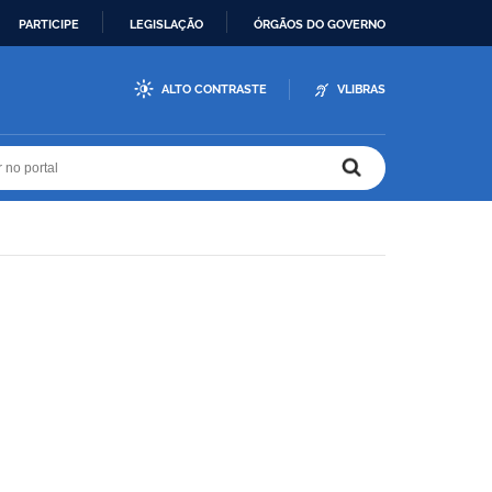
PARTICIPE
LEGISLAÇÃO
ÓRGÃOS DO GOVERNO
ALTO CONTRASTE
VLIBRAS
r no portal
r no portal