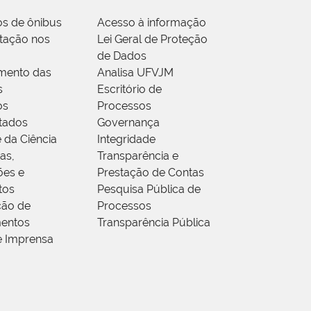
os de ônibus
Acesso à informação
tação nos
Lei Geral de Proteção
de Dados
mento das
Analisa UFVJM
s
Escritório de
os
Processos
tados
Governança
 da Ciência
Integridade
as,
Transparência e
ões e
Prestação de Contas
tos
Pesquisa Pública de
ção de
Processos
entos
Transparência Pública
e Imprensa