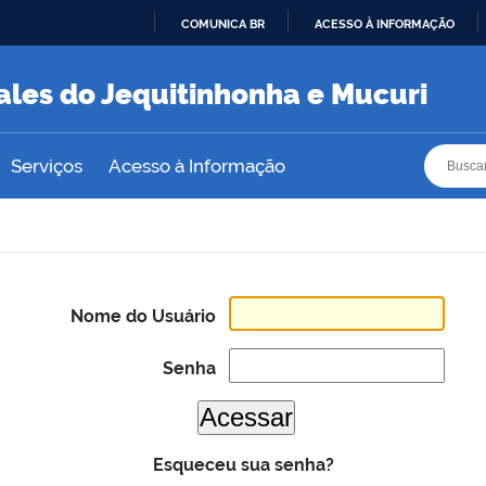
COMUNICA BR
ACESSO À INFORMAÇÃO
IR
PARA
ales do Jequitinhonha e Mucuri
O
CONTEÚDO
Busca
Busca
Serviços
Acesso à Informação
Nome do Usuário
Senha
Esqueceu sua senha?