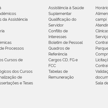
á
Assistência à Saúde
Horári
adêmicos
Suplementar
Alimen
s da Assistência
Qualificação do
campi
Servidor
Atendi
ria
Conflito de
Clínica
Interesses
Serviç
êmicas
Boletim de Pessoal
Contra
de Processos
Quadros de
Parque
Referência
Compr
os Cursos de
Cargos CD, FG e
Licitaç
FCC
Contra
ógicos dos Cursos
Tabelas de
Valida
alização de
Remuneração
docum
ssertações e Teses
Sala d