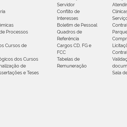
Servidor
Atendi
ria
Conflito de
Clínica
Interesses
Serviç
êmicas
Boletim de Pessoal
Contra
de Processos
Quadros de
Parque
Referência
Compr
os Cursos de
Cargos CD, FG e
Licitaç
FCC
Contra
ógicos dos Cursos
Tabelas de
Valida
alização de
Remuneração
docum
ssertações e Teses
Sala d