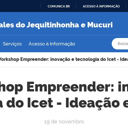
COMUNICA BR
ACESSO À INFORMAÇÃO
IR
PARA
ales do Jequitinhonha e Mucuri
O
CONTEÚDO
Busca
Busca
Serviços
Acesso à Informação
Workshop Empreender: inovação e tecnologia do Icet - Ide
hop Empreender: i
 do Icet - Ideação 
19 de novembro