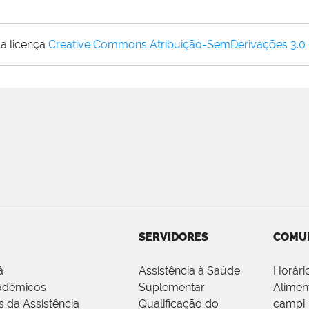
a licença
Creative Commons Atribuição-SemDerivações 3.0
SERVIDORES
COMU
á
Assistência à Saúde
Horári
adêmicos
Suplementar
Alimen
s da Assistência
Qualificação do
campi