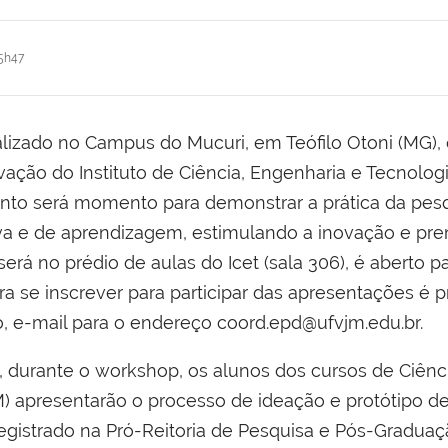
5h47
lizado no Campus do Mucuri, em Teófilo Otoni (MG), 
ão do Instituto de Ciência, Engenharia e Tecnologia 
ento será momento para demonstrar a prática da pes
iva e de aprendizagem, estimulando a inovação e pr
será no prédio de aulas do Icet (sala 306), é aberto p
a se inscrever para participar das apresentações é p
o, e-mail para o endereço coord.epd@ufvjm.edu.br.
 durante o workshop, os alunos dos cursos de Ciênc
) apresentarão o processo de ideação e protótipo de
, registrado na Pró-Reitoria de Pesquisa e Pós-Gradu