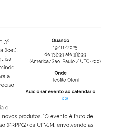
Quando
o 3º
19/11/2025
(Icet).
de
13h00
até
18h00
quisa
(America/Sao_Paulo / UTC-200)
emindo
Onde
ara a
Teófilo Otoni
reciso
Adicionar evento ao calendário
iCal
ia e
 novos produtos. “O evento é fruto de
ação (PRPPG)) da UFVJM, envolvendo as