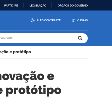
PARTICIPE
LEGISLAÇÃO
ÓRGÃOS DO GOVERNO
ALTO CONTRASTE
VLIBRAS
r no portal
r no portal
ação e protótipo
novação e
e protótipo