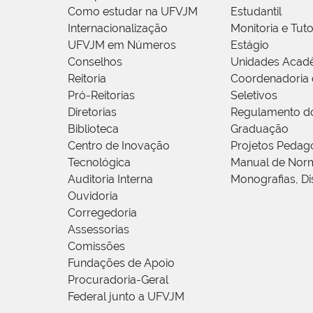
Como estudar na UFVJM
Estudantil
Internacionalização
Monitoria e Tuto
UFVJM em Números
Estágio
Conselhos
Unidades Acad
Reitoria
Coordenadoria 
Pró-Reitorias
Seletivos
Diretorias
Regulamento d
Biblioteca
Graduação
Centro de Inovação
Projetos Pedag
Tecnológica
Manual de Norm
Auditoria Interna
Monografias, Di
Ouvidoria
Corregedoria
Assessorias
Comissões
Fundações de Apoio
Procuradoria-Geral
Federal junto a UFVJM