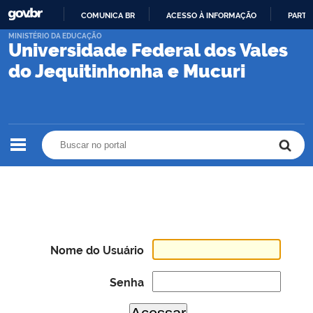
COMUNICA BR
ACESSO À INFORMAÇÃO
PARTI
IR
MINISTÉRIO DA EDUCAÇÃO
Universidade Federal dos Vales
PARA
O
do Jequitinhonha e Mucuri
CONTEÚDO
Buscar no portal
Buscar no portal
Nome do Usuário
Senha