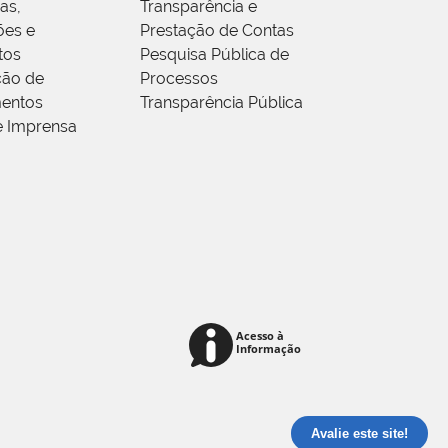
as,
Transparência e
ões e
Prestação de Contas
tos
Pesquisa Pública de
ção de
Processos
entos
Transparência Pública
e Imprensa
Avalie este site!