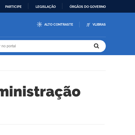
PARTICIPE
LEGISLAÇÃO
ÓRGÃOS DO GOVERNO
ALTO CONTRASTE
VLIBRAS
r no portal
r no portal
ministração