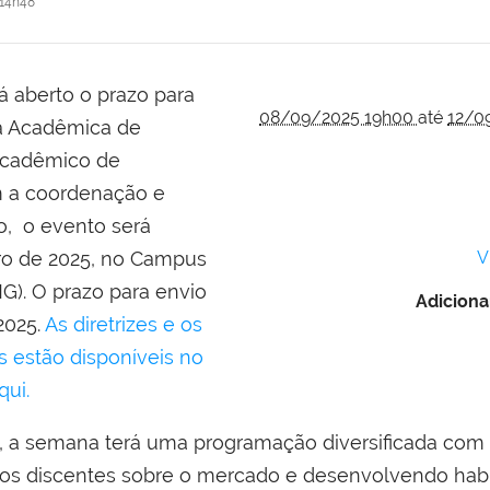
14h48
rá aberto o prazo para
08/09/2025 19h00
até
12/0
a Acadêmica de
 Acadêmico de
m a coordenação e
o, o evento será
bro de 2025, no Campus
V
G). O prazo para envio
Adiciona
2025.
As diretrizes e os
 estão disponíveis no
qui
.
 a semana terá uma programação diversificada com 
 discentes sobre o mercado e desenvolvendo habilida