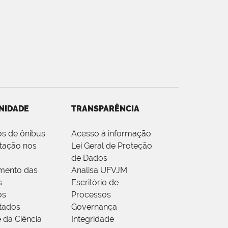
NIDADE
TRANSPARÊNCIA
os de ônibus
Acesso à informação
tação nos
Lei Geral de Proteção
de Dados
mento das
Analisa UFVJM
s
Escritório de
os
Processos
tados
Governança
 da Ciência
Integridade