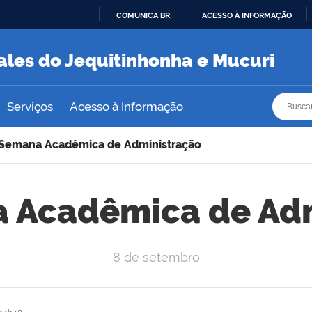
COMUNICA BR
ACESSO À INFORMAÇÃO
IR
PARA
ales do Jequitinhonha e Mucuri
O
CONTEÚDO
Busca
Busca
Serviços
Acesso à Informação
 Semana Acadêmica de Administração
 Acadêmica de Ad
8 de setembro