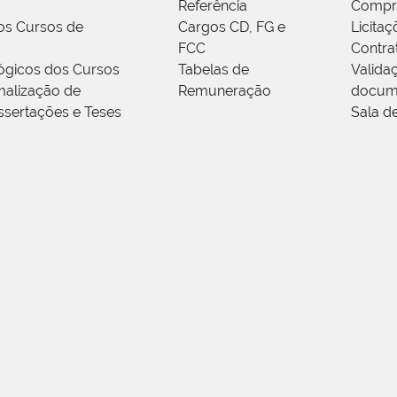
Referência
Compr
os Cursos de
Cargos CD, FG e
Licitaç
FCC
Contra
ógicos dos Cursos
Tabelas de
Valida
alização de
Remuneração
docum
ssertações e Teses
Sala d