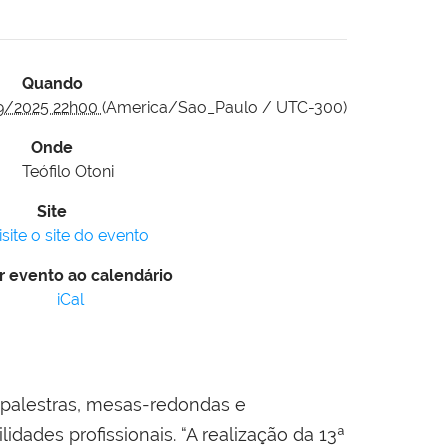
Quando
9/2025 22h00
(America/Sao_Paulo / UTC-300)
Onde
Teófilo Otoni
Site
isite o site do evento
r evento ao calendário
iCal
palestras, mesas-redondas e
des profissionais. “A realização da 13ª