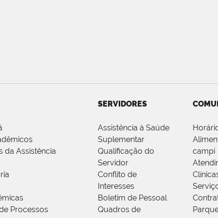
SERVIDORES
COMU
á
Assistência à Saúde
Horári
adêmicos
Suplementar
Alimen
s da Assistência
Qualificação do
campi
Servidor
Atendi
ria
Conflito de
Clínica
Interesses
Serviç
êmicas
Boletim de Pessoal
Contra
de Processos
Quadros de
Parque