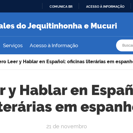
COMUNICA BR
ACESSO À INFORMAÇÃO
IR
PARA
ales do Jequitinhonha e Mucuri
O
CONTEÚDO
Busca
Busca
Serviços
Acesso à Informação
ro Leer y Hablar en Español: oficinas literárias em espanh
r y Hablar en Españo
iterárias em espanh
21 de novembro