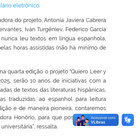
ário eletrônico.
ora do projeto, Antonia Javiera Cabrera
rvantes, Iván Turgêniev, Federico García
m nunca leu textos em língua espanhola,
 pelas horas assistidas (não há mínimo de
a quarta edição o projeto "Quiero Leer y
25, serão 10 anos de iniciativas com a
adas de textos das literaturas hispânicas,
s traduzidas ao espanhol para leitura
dição e de maneira pioneira, contaremos
sadora Honório, para que possamos levar
versitária”, ressalta.