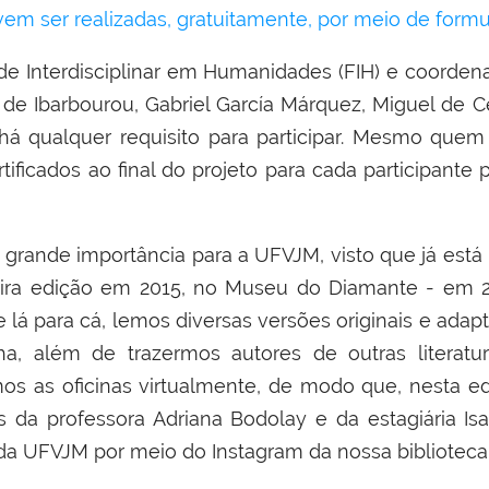
vem ser realizadas, gratuitamente, por meio de formul
e Interdisciplinar em Humanidades (FIH) e coordenad
e Ibarbourou, Gabriel García Márquez, Miguel de Ce
o há qualquer requisito para participar. Mesmo que
tificados ao final do projeto para cada participante
rande importância para a UFVJM, visto que já está n
eira edição em 2015, no Museu do Diamante - em 20
De lá para cá, lemos diversas versões originais e adapt
, além de trazermos autores de outras literatura
mos as oficinas virtualmente, de modo que, nesta e
s da professora Adriana Bodolay e da estagiária I
 UFVJM por meio do Instagram da nossa biblioteca uni