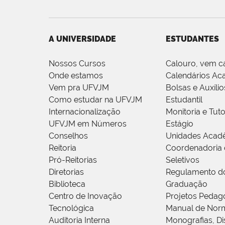
A UNIVERSIDADE
ESTUDANTES
Nossos Cursos
Calouro, vem c
Onde estamos
Calendários Ac
Vem pra UFVJM
Bolsas e Auxílio
Como estudar na UFVJM
Estudantil
Internacionalização
Monitoria e Tuto
UFVJM em Números
Estágio
Conselhos
Unidades Acad
Reitoria
Coordenadoria 
Pró-Reitorias
Seletivos
Diretorias
Regulamento d
Biblioteca
Graduação
Centro de Inovação
Projetos Pedag
Tecnológica
Manual de Norm
Auditoria Interna
Monografias, Di