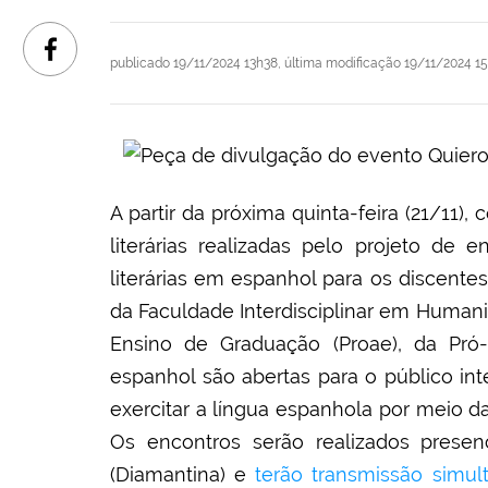
publicado
19/11/2024 13h38,
última modificação
19/11/2024 15
A partir da próxima quinta-feira (21/11)
literárias realizadas pelo projeto de e
literárias em espanhol para os discente
da Faculdade Interdisciplinar em Human
Ensino de Graduação
(
Proae
),
da Pró-R
espanhol são abertas para o público in
exercitar a língua espanhola por meio da 
Os encontros serão realizados prese
(Diamantina) e
terão transmissão simult