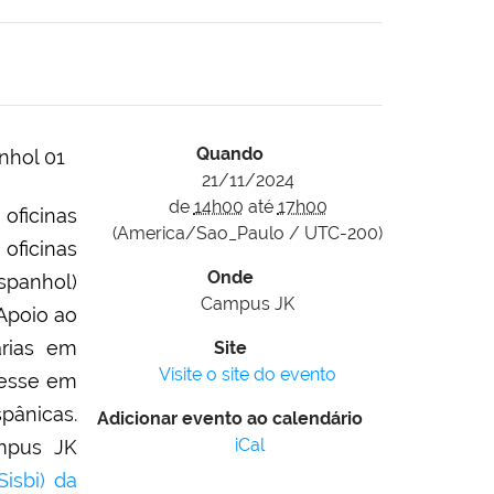
Quando
21/11/2024
de
14h00
até
17h00
 oficinas
(America/Sao_Paulo / UTC-200)
oficinas
Onde
spanhol)
Campus JK
Apoio ao
árias em
Site
Visite o site do evento
resse em
spânicas.
Adicionar evento ao calendário
iCal
ampus JK
Sisbi) da