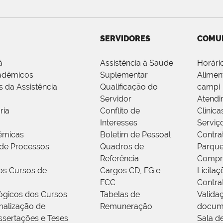
SERVIDORES
COMU
á
Assistência à Saúde
Horári
adêmicos
Suplementar
Alimen
s da Assistência
Qualificação do
campi
Servidor
Atendi
ria
Conflito de
Clínica
Interesses
Serviç
êmicas
Boletim de Pessoal
Contra
de Processos
Quadros de
Parque
Referência
Compr
os Cursos de
Cargos CD, FG e
Licitaç
FCC
Contra
ógicos dos Cursos
Tabelas de
Valida
alização de
Remuneração
docum
ssertações e Teses
Sala d