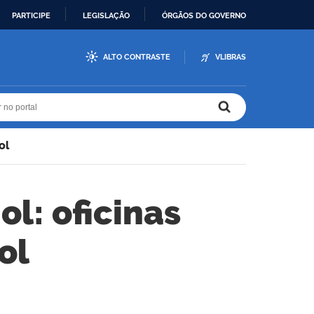
PARTICIPE
LEGISLAÇÃO
ÓRGÃOS DO GOVERNO
ALTO CONTRASTE
VLIBRAS
r no portal
r no portal
ol
l: oficinas
ol