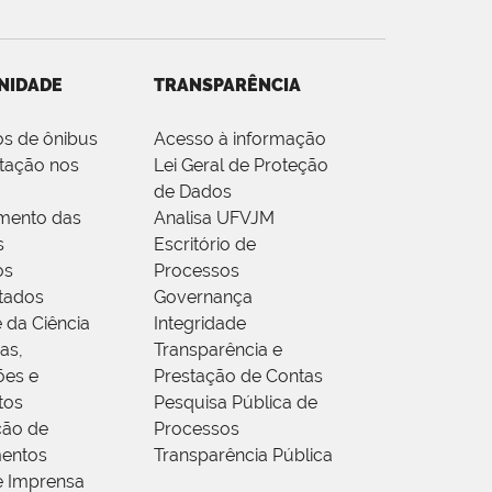
NIDADE
TRANSPARÊNCIA
os de ônibus
Acesso à informação
tação nos
Lei Geral de Proteção
de Dados
mento das
Analisa UFVJM
s
Escritório de
os
Processos
tados
Governança
 da Ciência
Integridade
as,
Transparência e
ões e
Prestação de Contas
tos
Pesquisa Pública de
ção de
Processos
entos
Transparência Pública
e Imprensa