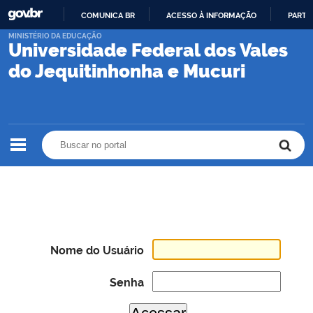
COMUNICA BR
ACESSO À INFORMAÇÃO
PARTI
IR
MINISTÉRIO DA EDUCAÇÃO
Universidade Federal dos Vales
PARA
O
do Jequitinhonha e Mucuri
CONTEÚDO
Buscar no portal
Buscar no portal
Nome do Usuário
Senha