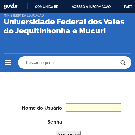
COMUNICA BR
ACESSO À INFORMAÇÃO
PARTI
IR
MINISTÉRIO DA EDUCAÇÃO
Universidade Federal dos Vales
PARA
O
do Jequitinhonha e Mucuri
CONTEÚDO
Buscar no portal
Buscar no portal
Nome do Usuário
Senha