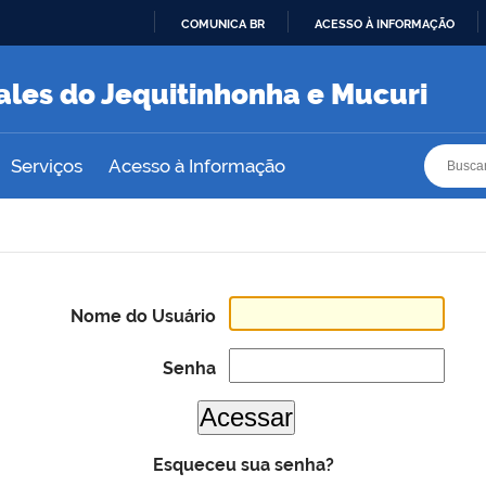
COMUNICA BR
ACESSO À INFORMAÇÃO
IR
PARA
ales do Jequitinhonha e Mucuri
O
CONTEÚDO
Busca
Busca
Serviços
Acesso à Informação
Nome do Usuário
Senha
Esqueceu sua senha?