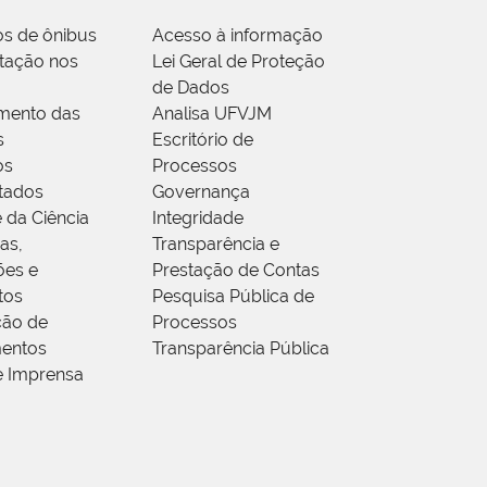
os de ônibus
Acesso à informação
tação nos
Lei Geral de Proteção
de Dados
mento das
Analisa UFVJM
s
Escritório de
os
Processos
tados
Governança
 da Ciência
Integridade
as,
Transparência e
ões e
Prestação de Contas
tos
Pesquisa Pública de
ção de
Processos
entos
Transparência Pública
e Imprensa