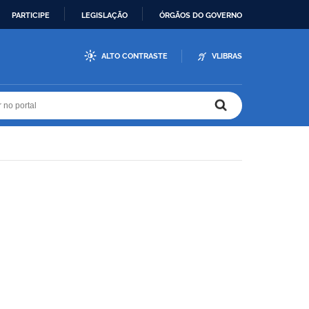
PARTICIPE
LEGISLAÇÃO
ÓRGÃOS DO GOVERNO
ALTO CONTRASTE
VLIBRAS
r no portal
r no portal