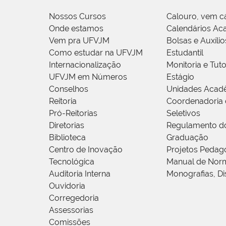
Nossos Cursos
Calouro, vem c
Onde estamos
Calendários Ac
Vem pra UFVJM
Bolsas e Auxílio
Como estudar na UFVJM
Estudantil
Internacionalização
Monitoria e Tuto
UFVJM em Números
Estágio
Conselhos
Unidades Acad
Reitoria
Coordenadoria 
Pró-Reitorias
Seletivos
Diretorias
Regulamento d
Biblioteca
Graduação
Centro de Inovação
Projetos Pedag
Tecnológica
Manual de Norm
Auditoria Interna
Monografias, Di
Ouvidoria
Corregedoria
Assessorias
Comissões