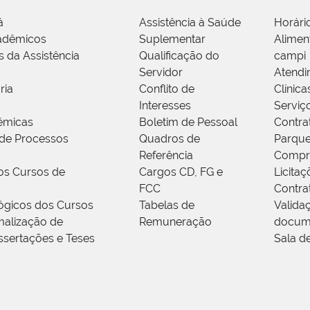
á
Assistência à Saúde
Horári
adêmicos
Suplementar
Alimen
s da Assistência
Qualificação do
campi
Servidor
Atendi
ria
Conflito de
Clínica
Interesses
Serviç
êmicas
Boletim de Pessoal
Contra
de Processos
Quadros de
Parque
Referência
Compr
os Cursos de
Cargos CD, FG e
Licitaç
FCC
Contra
ógicos dos Cursos
Tabelas de
Valida
alização de
Remuneração
docum
ssertações e Teses
Sala d