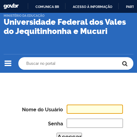
COMUNICA BR
ACESSO À INFORMAÇÃO
PARTI
IR
MINISTÉRIO DA EDUCAÇÃO
Universidade Federal dos Vales
PARA
O
do Jequitinhonha e Mucuri
CONTEÚDO
Buscar no portal
Buscar no portal
Nome do Usuário
Senha