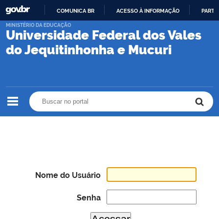
COMUNICA BR
ACESSO À INFORMAÇÃO
PARTI
IR
MINISTÉRIO DA EDUCAÇÃO
Universidade Federal dos Vales
PARA
O
do Jequitinhonha e Mucuri
CONTEÚDO
Buscar no portal
Buscar no portal
Nome do Usuário
Senha