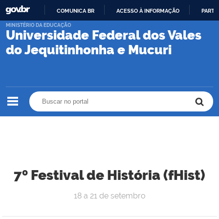
COMUNICA BR
ACESSO À INFORMAÇÃO
PARTI
IR
MINISTÉRIO DA EDUCAÇÃO
Universidade Federal dos Vales
PARA
O
do Jequitinhonha e Mucuri
CONTEÚDO
Buscar no portal
Buscar no portal
7º Festival de História (fHist)
18 a 21 de setembro