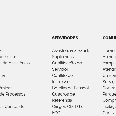
SERVIDORES
COMU
á
Assistência à Saúde
Horári
adêmicos
Suplementar
Alimen
s da Assistência
Qualificação do
campi
Servidor
Atendi
ria
Conflito de
Clínica
Interesses
Serviç
êmicas
Boletim de Pessoal
Contra
de Processos
Quadros de
Parque
Referência
Compr
os Cursos de
Cargos CD, FG e
Licitaç
FCC
Contra