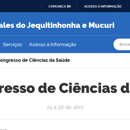
COMUNICA BR
ACESSO À INFORMAÇÃO
IR
PARA
ales do Jequitinhonha e Mucuri
O
CONTEÚDO
Busca
Busca
Serviços
Acesso à Informação
Congresso de Ciências da Saúde
resso de Ciências 
24 a 26 de abril