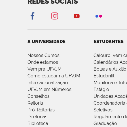
REDES SOCIAIS
A UNIVERSIDADE
ESTUDANTES
Nossos Cursos
Calouro, vem c
Onde estamos
Calendários Ac
Vem pra UFVJM
Bolsas e Auxílio
Como estudar na UFVJM
Estudantil
Internacionalização
Monitoria e Tuto
UFVJM em Números
Estágio
Conselhos
Unidades Acad
Reitoria
Coordenadoria 
Pró-Reitorias
Seletivos
Diretorias
Regulamento d
Biblioteca
Graduação