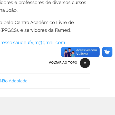
idores e professores de diversos cursos
ha João.
do pelo Centro Acadêmico Livre de
(PPGCS), e servidores da Famed.
resso.saudeufvjm@gmail.com
.
VOLTAR AO TOPO
 Não Adaptada
.