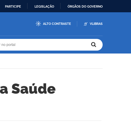
PARTICIPE
LEGISLAÇÃO
ÓRGÃOS DO GOVERNO
ALTO CONTRASTE
VLIBRAS
r no portal
r no portal
da Saúde