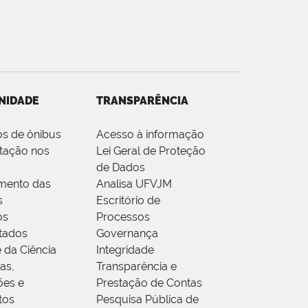
NIDADE
TRANSPARÊNCIA
os de ônibus
Acesso à informação
tação nos
Lei Geral de Proteção
de Dados
mento das
Analisa UFVJM
s
Escritório de
os
Processos
tados
Governança
 da Ciência
Integridade
as,
Transparência e
ões e
Prestação de Contas
tos
Pesquisa Pública de