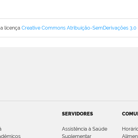
a licença
Creative Commons Atribuição-SemDerivações 3.0
SERVIDORES
COMU
á
Assistência à Saúde
Horári
adêmicos
Suplementar
Alimen