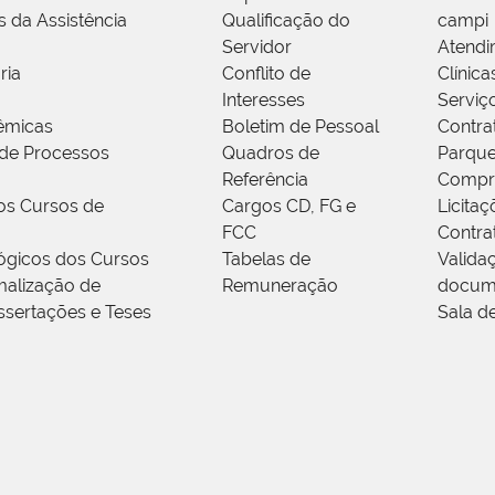
s da Assistência
Qualificação do
campi
Servidor
Atendi
ria
Conflito de
Clínica
Interesses
Serviç
êmicas
Boletim de Pessoal
Contra
de Processos
Quadros de
Parque
Referência
Compr
os Cursos de
Cargos CD, FG e
Licitaç
FCC
Contra
ógicos dos Cursos
Tabelas de
Valida
alização de
Remuneração
docum
ssertações e Teses
Sala d