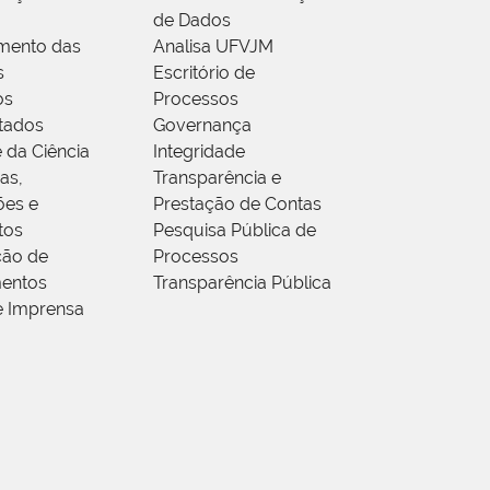
de Dados
mento das
Analisa UFVJM
s
Escritório de
os
Processos
tados
Governança
 da Ciência
Integridade
as,
Transparência e
ões e
Prestação de Contas
tos
Pesquisa Pública de
ção de
Processos
entos
Transparência Pública
e Imprensa