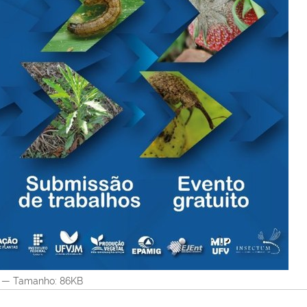
—
Tamanho
: 86KB