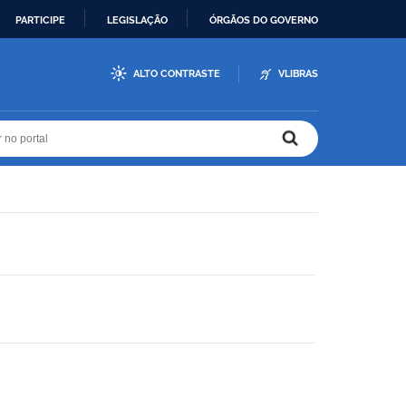
PARTICIPE
LEGISLAÇÃO
ÓRGÃOS DO GOVERNO
ALTO CONTRASTE
VLIBRAS
r no portal
r no portal