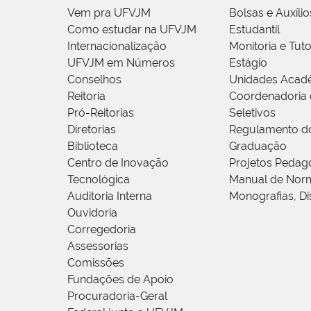
Vem pra UFVJM
Bolsas e Auxílio
Como estudar na UFVJM
Estudantil
Internacionalização
Monitoria e Tuto
UFVJM em Números
Estágio
Conselhos
Unidades Acad
Reitoria
Coordenadoria 
Pró-Reitorias
Seletivos
Diretorias
Regulamento d
Biblioteca
Graduação
Centro de Inovação
Projetos Pedag
Tecnológica
Manual de Norm
Auditoria Interna
Monografias, Di
Ouvidoria
Corregedoria
Assessorias
Comissões
Fundações de Apoio
Procuradoria-Geral