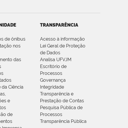
NIDADE
TRANSPARÊNCIA
os de ônibus
Acesso à informação
tação nos
Lei Geral de Proteção
de Dados
mento das
Analisa UFVJM
s
Escritório de
os
Processos
tados
Governança
 da Ciência
Integridade
as,
Transparência e
ões e
Prestação de Contas
tos
Pesquisa Pública de
ção de
Processos
entos
Transparência Pública