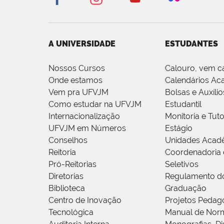
A UNIVERSIDADE
ESTUDANTES
Nossos Cursos
Calouro, vem c
Onde estamos
Calendários Ac
Vem pra UFVJM
Bolsas e Auxílio
Como estudar na UFVJM
Estudantil
Internacionalização
Monitoria e Tuto
UFVJM em Números
Estágio
Conselhos
Unidades Acad
Reitoria
Coordenadoria 
Pró-Reitorias
Seletivos
Diretorias
Regulamento d
Biblioteca
Graduação
Centro de Inovação
Projetos Pedag
Tecnológica
Manual de Norm