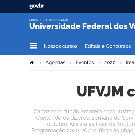
MINISTÉRIO DA EDUCAÇÃO
Universidade Federal dos V
Nossos cursos
Editais e Concursos
Agendas
Eventos
2020
Ima
UFVJM c
Cartaz com fundo amarelo com ilustra
Contendo os dizeres: Semana do Servid
outubro. Assista às lives do You
Programação 2020. 26/10: 8h30 às 9h30 –