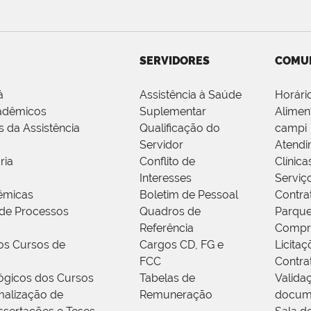
SERVIDORES
COMU
á
Assistência à Saúde
Horári
adêmicos
Suplementar
Alimen
s da Assistência
Qualificação do
campi
Servidor
Atendi
ria
Conflito de
Clínica
Interesses
Serviç
êmicas
Boletim de Pessoal
Contra
de Processos
Quadros de
Parque
Referência
Compr
os Cursos de
Cargos CD, FG e
Licitaç
FCC
Contra
ógicos dos Cursos
Tabelas de
Valida
alização de
Remuneração
docum