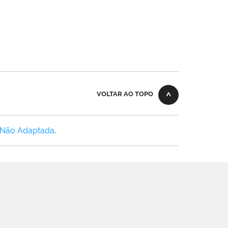
VOLTAR AO TOPO
 Não Adaptada
.