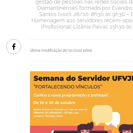
gestão de pessoas nas redes sociais da
Diamantinenses formado por Evandro Ar
Santos (voz)). 28/10: 8h30 às 9h30 –
Homenagem aos servidores recém-apose
(Profissional: Lizânia Paiva); 15h30 às
última modificação
26/10/2020 11h04