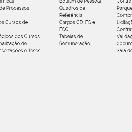
êmicas
Boletim de Pessoal
Contra
de Processos
Quadros de
Parque
Referência
Compr
os Cursos de
Cargos CD, FG e
Licitaç
FCC
Contra
ógicos dos Cursos
Tabelas de
Valida
alização de
Remuneração
docum
ssertações e Teses
Sala d