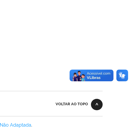
VOLTAR AO TOPO
 Não Adaptada
.