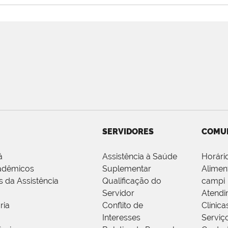
SERVIDORES
COMU
á
Assistência à Saúde
Horári
adêmicos
Suplementar
Alimen
s da Assistência
Qualificação do
campi
Servidor
Atendi
ria
Conflito de
Clínica
Interesses
Serviç