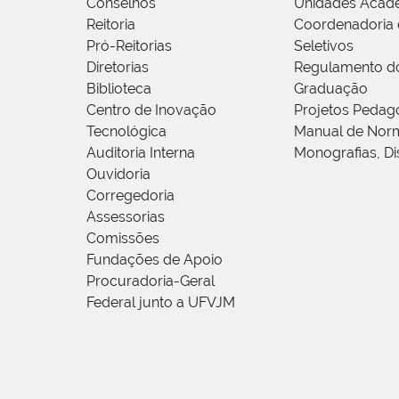
Conselhos
Unidades Acad
Reitoria
Coordenadoria 
Pró-Reitorias
Seletivos
Diretorias
Regulamento d
Biblioteca
Graduação
Centro de Inovação
Projetos Pedag
Tecnológica
Manual de Norm
Auditoria Interna
Monografias, Di
Ouvidoria
Corregedoria
Assessorias
Comissões
Fundações de Apoio
Procuradoria-Geral
Federal junto a UFVJM