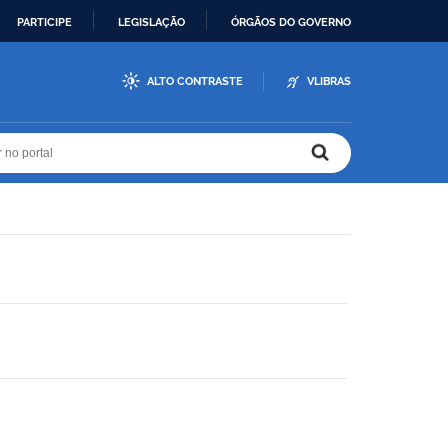
PARTICIPE
LEGISLAÇÃO
ÓRGÃOS DO GOVERNO
ALTO CONTRASTE
VLIBRAS
r no portal
r no portal