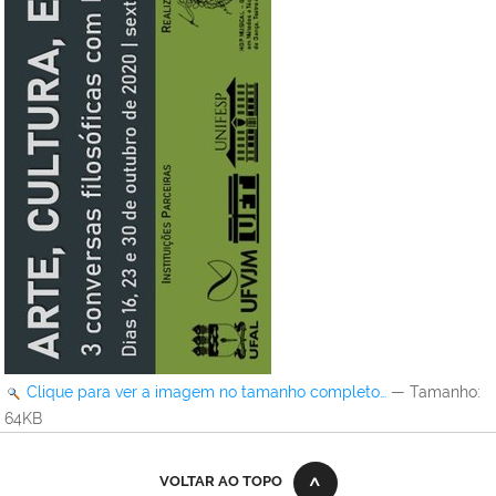
Clique para ver a imagem no tamanho completo…
—
Tamanho
:
64KB
VOLTAR AO TOPO