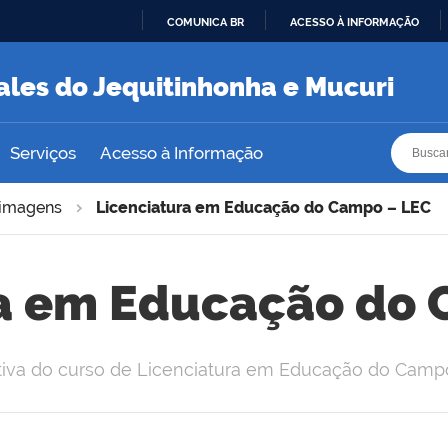
COMUNICA BR
ACESSO À INFORMAÇÃO
IR
PARA
ales do Jequitinhonha e Mucuri
O
CONTEÚDO
Busca
Busca
Serviços
Acesso à Informação
imagens
Licenciatura em Educação do Campo – LEC
ra em Educação do 
rativa do curso de Licenciatura em Educação do Cam