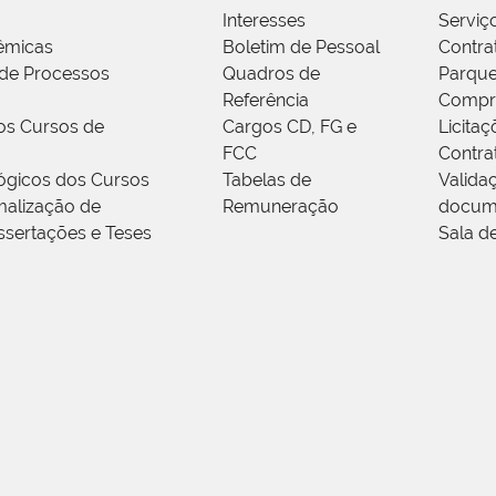
Interesses
Serviç
êmicas
Boletim de Pessoal
Contra
de Processos
Quadros de
Parque
Referência
Compr
os Cursos de
Cargos CD, FG e
Licitaç
FCC
Contra
ógicos dos Cursos
Tabelas de
Valida
alização de
Remuneração
docum
ssertações e Teses
Sala d