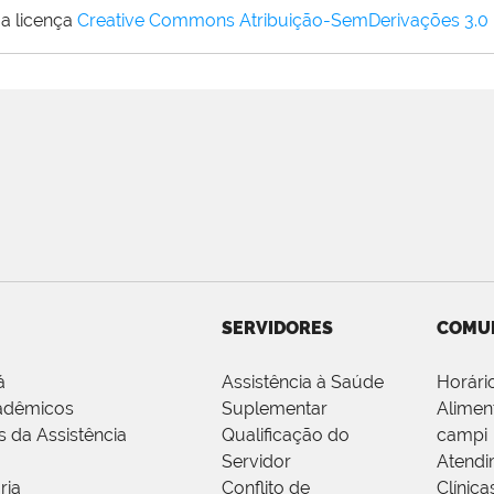
a licença
Creative Commons Atribuição-SemDerivações 3.0
SERVIDORES
COMU
á
Assistência à Saúde
Horári
adêmicos
Suplementar
Alimen
s da Assistência
Qualificação do
campi
Servidor
Atendi
ria
Conflito de
Clínica