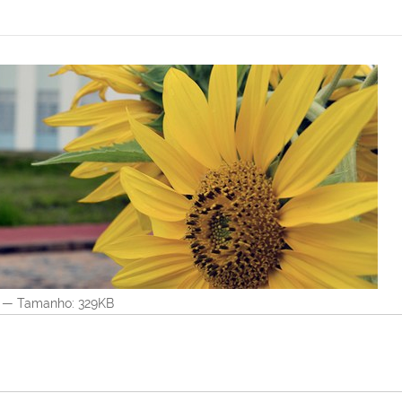
—
Tamanho
: 329KB