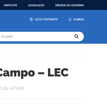
PARTICIPE
LEGISLAÇÃO
ÓRGÃOS DO GOVERNO
ALTO CONTRASTE
VLIBRAS
r no portal
r no portal
Campo – LEC
po da UFVJM