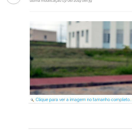
última modificação
13/08/2019 08h39
Clique para ver a imagem no tamanho completo…