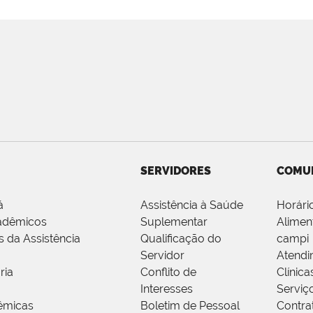
SERVIDORES
COMU
á
Assistência à Saúde
Horári
adêmicos
Suplementar
Alimen
s da Assistência
Qualificação do
campi
Servidor
Atendi
ria
Conflito de
Clínica
Interesses
Serviç
êmicas
Boletim de Pessoal
Contra