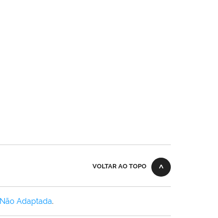
VOLTAR AO TOPO
 Não Adaptada
.