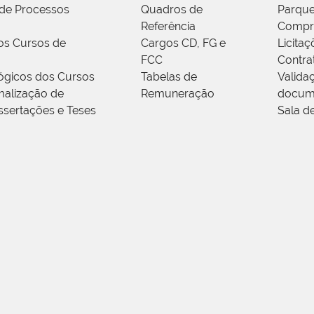
de Processos
Quadros de
Parque
Referência
Compr
os Cursos de
Cargos CD, FG e
Licitaç
FCC
Contra
ógicos dos Cursos
Tabelas de
Valida
alização de
Remuneração
docum
ssertações e Teses
Sala d