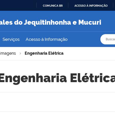
COMUNICA BR
ACESSO À INFORMAÇÃO
IR
PARA
ales do Jequitinhonha e Mucuri
O
CONTEÚDO
Busca
Busca
Serviços
Acesso à Informação
imagens
Engenharia Elétrica
Engenharia Elétric