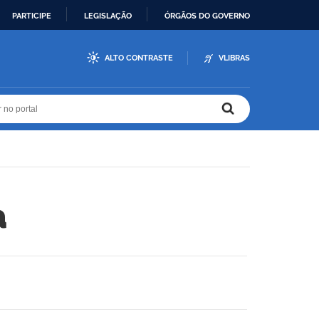
PARTICIPE
LEGISLAÇÃO
ÓRGÃOS DO GOVERNO
ALTO CONTRASTE
VLIBRAS
r no portal
r no portal
a