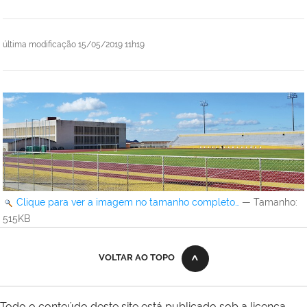
última modificação
15/05/2019 11h19
Clique para ver a imagem no tamanho completo…
—
Tamanho
:
515KB
VOLTAR AO TOPO
Todo o conteúdo deste site está publicado sob a licença